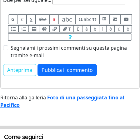
abc
G
C
S
abc
a
abc
T
È
à
è
ì
ò
ù
é
Segnalami i prossimi commenti su questa pagina
tramite e-mail
Ritorna alla galleria
Foto di una passeggiata fino al
Pacifico
Come seguirci