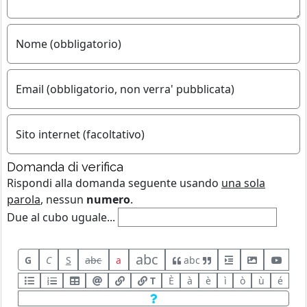
Nome (obbligatorio)
Email (obbligatorio, non verra' pubblicata)
Sito internet (facoltativo)
Domanda di verifica
Rispondi alla domanda seguente usando
una sola
parola
, nessun
numero
.
Due al cubo uguale...
abc
G
C
S
abc
a
abc
T
È
à
è
ì
ò
ù
é