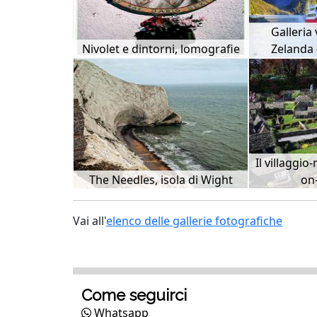
Galleria
Nivolet e dintorni, lomografie
Zelanda 
Il villaggi
The Needles, isola di Wight
on
Vai all'
elenco delle gallerie fotografiche
Come seguirci
Whatsapp