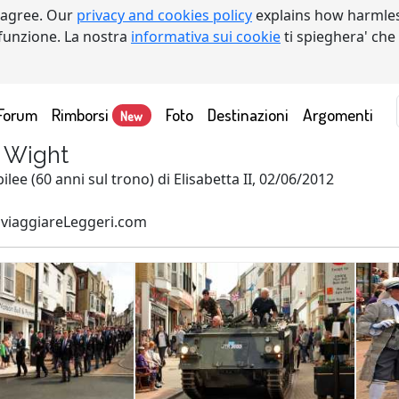
 agree. Our
privacy and cookies policy
explains how harmles
a funzione. La nostra
informativa sui cookie
ti spieghera' che
Forum
Rimborsi
Foto
Destinazioni
Argomenti
New
i Wight
ilee (60 anni sul trono) di Elisabetta II, 02/06/2012
viaggiareLeggeri.com