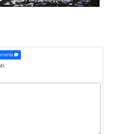
menta
i.