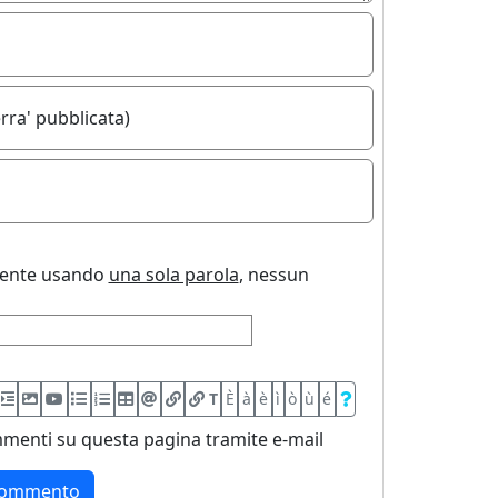
rra' pubblicata)
uente usando
una sola parola
, nessun
T
È
à
è
ì
ò
ù
é
menti su questa pagina tramite e-mail