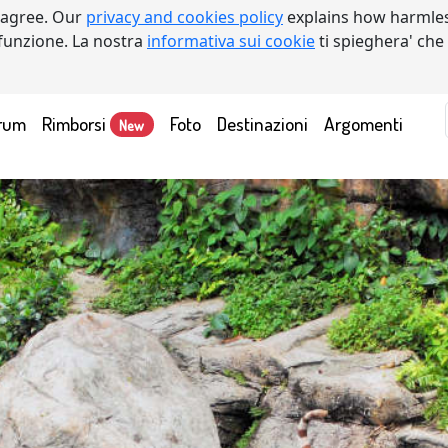
 agree. Our
privacy and cookies policy
explains how harmles
a funzione. La nostra
informativa sui cookie
ti spieghera' che
rum
Rimborsi
Foto
Destinazioni
Argomenti
New