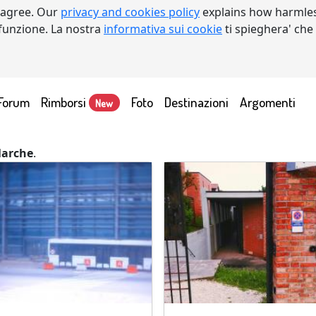
 agree. Our
privacy and cookies policy
explains how harmles
a funzione. La nostra
informativa sui cookie
ti spieghera' che
Forum
Rimborsi
Foto
Destinazioni
Argomenti
New
arche
.