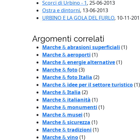
Scorci di Urbino - 1
, 25-06-2013
Ostra e dintorni
, 13-06-2013
URBINO E LA GOLA DEL FURLO
, 10-11-20
Argomenti correlati
Marche
&
abrasioni superficiali
(1)
Marche
&
aeroporti
(1)
Marche
&
energie alternative
(1)
Marche
&
foto
(3)
Marche
&
foto Italia
(2)
Marche
&
idee per il settore turistico
(1)
Marche
&
Italia
(2)
Marche
&
italianità
(1)
Marche
&
monumenti
(1)
Marche
&
musei
(1)
Marche
&
sicurezza
(1)
Marche
&
tradizioni
(1)
Marche
&
vino
(1)