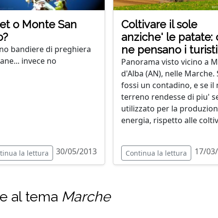
et o Monte San
Coltivare il sole
o?
anziche' le patate:
ne pensano i turisti
no bandiere di preghiera
tane... invece no
Panorama visto vicino a 
d'Alba (AN), nelle Marche.
fossi un contadino, e se il
terreno rendesse di piu' s
utilizzato per la produzion
energia, rispetto alle coltiv
30/05/2013
17/03
tinua la lettura
Continua la lettura
te al tema
Marche