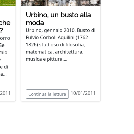
Urbino, un busto alla
 che
moda
?
Urbino, gennaio 2010. Busto di
Fulvio Corboli Aquilini (1762-
Morro
1826) studioso di filosofia,
 Se
matematica, architettura,
 mio
muslca e pittura....
e
e di
a...
/2011
10/01/2011
Continua la lettura