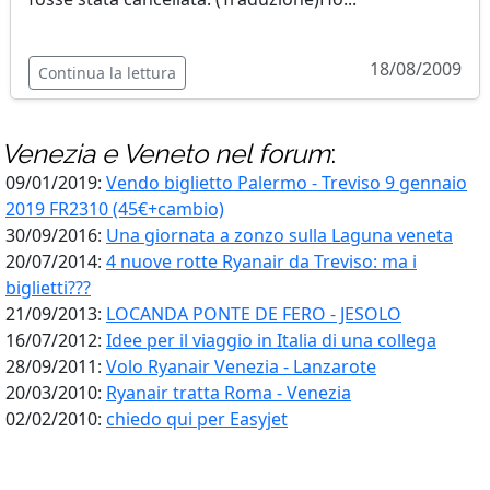
18/08/2009
Continua la lettura
Venezia e Veneto
nel forum
:
09/01/2019:
Vendo biglietto Palermo - Treviso 9 gennaio
2019 FR2310 (45€+cambio)
30/09/2016:
Una giornata a zonzo sulla Laguna veneta
20/07/2014:
4 nuove rotte Ryanair da Treviso: ma i
biglietti???
21/09/2013:
LOCANDA PONTE DE FERO - JESOLO
16/07/2012:
Idee per il viaggio in Italia di una collega
28/09/2011:
Volo Ryanair Venezia - Lanzarote
20/03/2010:
Ryanair tratta Roma - Venezia
02/02/2010:
chiedo qui per Easyjet