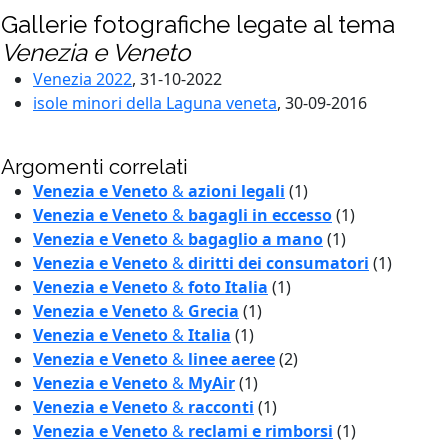
Gallerie fotografiche legate al tema
Venezia e Veneto
Venezia 2022
, 31-10-2022
isole minori della Laguna veneta
, 30-09-2016
Argomenti correlati
Venezia e Veneto
&
azioni legali
(1)
Venezia e Veneto
&
bagagli in eccesso
(1)
Venezia e Veneto
&
bagaglio a mano
(1)
Venezia e Veneto
&
diritti dei consumatori
(1)
Venezia e Veneto
&
foto Italia
(1)
Venezia e Veneto
&
Grecia
(1)
Venezia e Veneto
&
Italia
(1)
Venezia e Veneto
&
linee aeree
(2)
Venezia e Veneto
&
MyAir
(1)
Venezia e Veneto
&
racconti
(1)
Venezia e Veneto
&
reclami e rimborsi
(1)