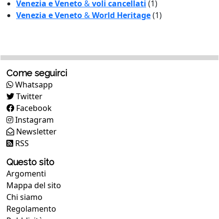
Venezia e Veneto
&
voli cancellati
(1)
Venezia e Veneto
&
World Heritage
(1)
Come seguirci
Whatsapp
Twitter
Facebook
Instagram
Newsletter
RSS
Questo sito
Argomenti
Mappa del sito
Chi siamo
Regolamento