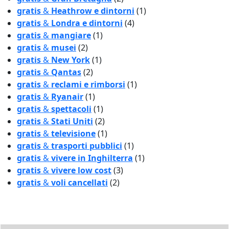
gratis
&
Heathrow e dintorni
(1)
gratis
&
Londra e dintorni
(4)
gratis
&
mangiare
(1)
gratis
&
musei
(2)
gratis
&
New York
(1)
gratis
&
Qantas
(2)
gratis
&
reclami e rimborsi
(1)
gratis
&
Ryanair
(1)
gratis
&
spettacoli
(1)
gratis
&
Stati Uniti
(2)
gratis
&
televisione
(1)
gratis
&
trasporti pubblici
(1)
gratis
&
vivere in Inghilterra
(1)
gratis
&
vivere low cost
(3)
gratis
&
voli cancellati
(2)