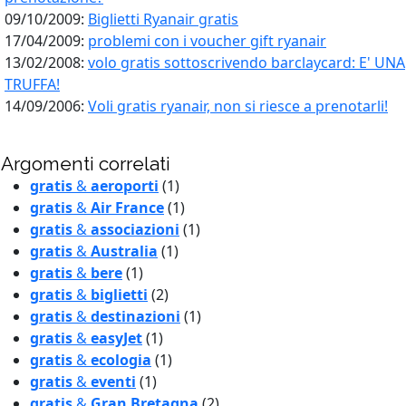
09/10/2009:
Biglietti Ryanair gratis
17/04/2009:
problemi con i voucher gift ryanair
13/02/2008:
volo gratis sottoscrivendo barclaycard: E' UNA
TRUFFA!
14/09/2006:
Voli gratis ryanair, non si riesce a prenotarli!
Argomenti correlati
gratis
&
aeroporti
(1)
gratis
&
Air France
(1)
gratis
&
associazioni
(1)
gratis
&
Australia
(1)
gratis
&
bere
(1)
gratis
&
biglietti
(2)
gratis
&
destinazioni
(1)
gratis
&
easyJet
(1)
gratis
&
ecologia
(1)
gratis
&
eventi
(1)
gratis
&
Gran Bretagna
(2)