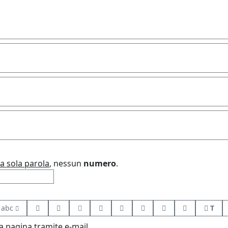
a sola parola
, nessun
numero
.
abc
T
 pagina tramite e-mail