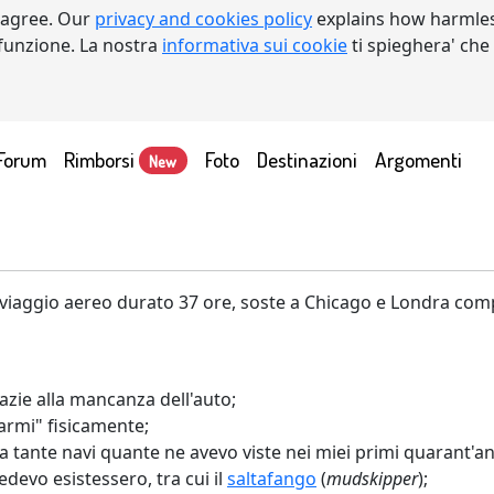
 agree. Our
privacy and cookies policy
explains how harmles
a funzione. La nostra
informativa sui cookie
ti spieghera' che
Forum
Rimborsi
Foto
Destinazioni
Argomenti
New
iaggio aereo durato 37 ore, soste a Chicago e Londra comp
zie alla mancanza dell'auto;
armi" fisicamente;
 tante navi quante ne avevo viste nei miei primi quarant'an
devo esistessero, tra cui il
saltafango
(
mudskipper
);