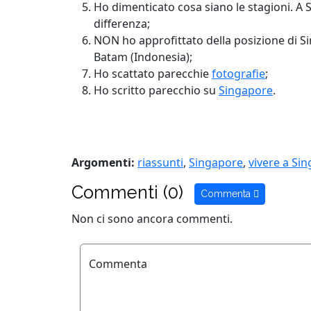
Ho dimenticato cosa siano le stagioni. A 
differenza;
NON ho approfittato della posizione di Sin
Batam (Indonesia);
Ho scattato parecchie
fotografie
;
Ho scritto parecchio su
Singapore
.
Argomenti:
riassunti
,
Singapore
,
vivere a Si
Commenti (0)
Commenta
Non ci sono ancora commenti.
Commenta