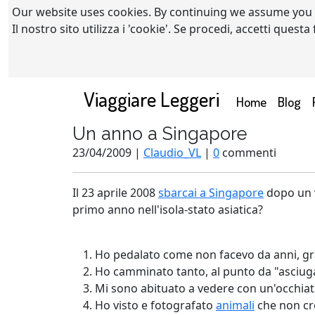
Our website uses cookies. By continuing we assume you
Il nostro sito utilizza i 'cookie'. Se procedi, accetti quest
Viaggiare Leggeri
(current)
Home
Blog
Un anno a Singapore
23/04/2009 |
Claudio_VL
|
0
commenti
Il 23 aprile 2008
sbarcai a Singapore
dopo un v
primo anno nell'isola-stato asiatica?
Ho pedalato come non facevo da anni, gra
Ho camminato tanto, al punto da "asciug
Mi sono abituato a vedere con un'occhiata
Ho visto e fotografato
animali
che non cre