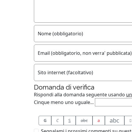
Nome (obbligatorio)
Email (obbligatorio, non verra' pubblicata)
Sito internet (facoltativo)
Domanda di verifica
Rispondi alla domanda seguente usando
un
Cinque meno uno uguale...
abc
G
C
S
abc
a
Segnalami i prossimi commenti su questa