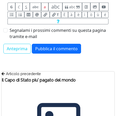
abc
G
C
S
abc
a
abc
T
È
à
è
ì
ò
ù
é
Segnalami i prossimi commenti su questa pagina
tramite e-mail
Articolo precedente
Il Capo di Stato piu' pagato del mondo