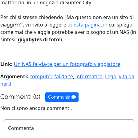
mattoncini in un negozio di Suntec City.
Per chi si stesse chiedendo "Ma questo non era un sito di
viaggi???", vi invito a leggere
questa pagina
, in cui spiego
come mai che viaggia potrebbe aver bisogno di un NAS (in
sintesi:
gigabytes di foto
!).
Link:
Un NAS fai-da-te per un fotografo viaggiatore
Argomenti:
computer
,
fai da te
,
informatica
,
Lego
,
vita da
nerd
Commenti (0)
Commenta
Non ci sono ancora commenti.
Commenta