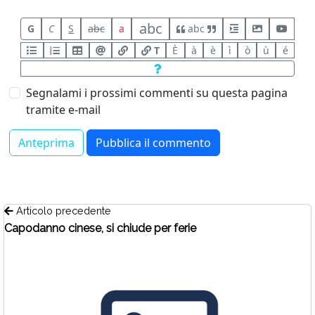
abc
G
C
S
abc
a
abc
T
È
à
è
ì
ò
ù
é
Segnalami i prossimi commenti su questa pagina
tramite e-mail
Articolo precedente
Capodanno cinese, si chiude per ferie