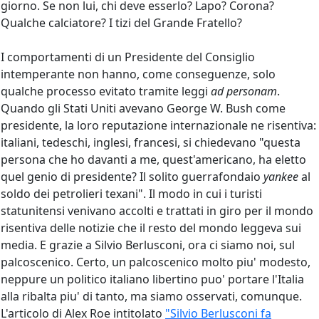
giorno. Se non lui, chi deve esserlo? Lapo? Corona?
Qualche calciatore? I tizi del Grande Fratello?
I comportamenti di un Presidente del Consiglio
intemperante non hanno, come conseguenze, solo
qualche processo evitato tramite leggi
ad personam
.
Quando gli Stati Uniti avevano George W. Bush come
presidente, la loro reputazione internazionale ne risentiva:
italiani, tedeschi, inglesi, francesi, si chiedevano "questa
persona che ho davanti a me, quest'americano, ha eletto
quel genio di presidente? Il solito guerrafondaio
yankee
al
soldo dei petrolieri texani". Il modo in cui i turisti
statunitensi venivano accolti e trattati in giro per il mondo
risentiva delle notizie che il resto del mondo leggeva sui
media. E grazie a Silvio Berlusconi, ora ci siamo noi, sul
palcoscenico. Certo, un palcoscenico molto piu' modesto,
neppure un politico italiano libertino puo' portare l'Italia
alla ribalta piu' di tanto, ma siamo osservati, comunque.
L'articolo di Alex Roe intitolato
"Silvio Berlusconi fa