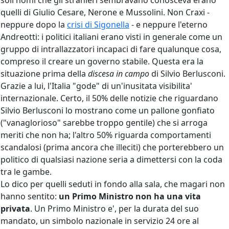
soli nomi che gli stranieri sembravano conosceva erano
quelli di Giulio Cesare, Nerone e Mussolini. Non Craxi -
neppure dopo la
crisi di Sigonella
- e neppure l'eterno
Andreotti: i politici italiani erano visti in generale come un
gruppo di intrallazzatori incapaci di fare qualunque cosa,
compreso il creare un governo stabile. Questa era la
situazione prima della
discesa in campo
di Silvio Berlusconi.
Grazie a lui, l'Italia "gode" di un'inusitata visibilita'
internazionale. Certo, il 50% delle notizie che riguardano
Silvio Berlusconi lo mostrano come un pallone gonfiato
("vanaglorioso" sarebbe troppo gentile) che si arroga
meriti che non ha; l'altro 50% riguarda comportamenti
scandalosi (prima ancora che illeciti) che porterebbero un
politico di qualsiasi nazione seria a dimettersi con la coda
tra le gambe.
Lo dico per quelli seduti in fondo alla sala, che magari non
hanno sentito:
un Primo Ministro non ha una vita
privata
. Un Primo Ministro e', per la durata del suo
mandato, un simbolo nazionale in servizio 24 ore al