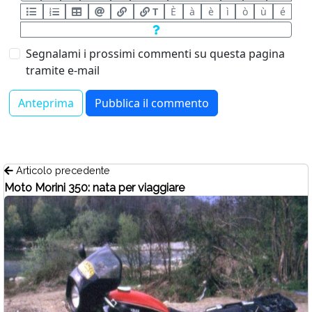
T
È
à
è
ì
ò
ù
é
Segnalami i prossimi commenti su questa pagina
tramite e-mail
Articolo precedente
Moto Morini 350: nata per viaggiare