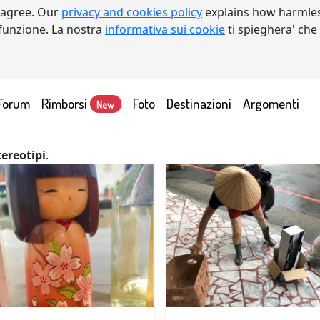
 agree. Our
privacy and cookies policy
explains how harmles
a funzione. La nostra
informativa sui cookie
ti spieghera' che
Forum
Rimborsi
Foto
Destinazioni
Argomenti
New
tereotipi
.