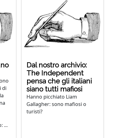
uno
Dal nostro archivio:
The Independent
pensa che gli italiani
sono
 di
siano tutti mafiosi
la
Hanno picchiato Liam
ena
Gallagher: sono mafiosi o
turisti?
 ...