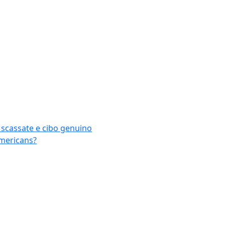
o scassate e cibo genuino
Americans?