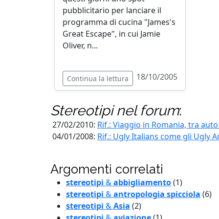
pubblicitario per lanciare il
programma di cucina "James's
Great Escape", in cui Jamie
Oliver, n...
18/10/2005
Continua la lettura
Stereotipi
nel forum
:
27/02/2010:
Rif.: Viaggio in Romania, tra aut
04/01/2008:
Rif.: Ugly Italians come gli Ugly 
Argomenti correlati
stereotipi
&
abbigliamento
(1)
stereotipi
&
antropologia spicciola
(6)
stereotipi
&
Asia
(2)
stereotipi
&
aviazione
(1)