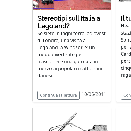
Stereotipi sull'Italia a
Il 
Legoland?
Heat
staz
Se siete in Inghilterra, ad ovest
Sono
di Londra, una visita a
per 
Legoland, a Windsor, e' un
Card
modo divertente per
pers
trascorrere una giornata in
cinq
mezzo ai popolari mattoncini
ragaz
danesi...
10/05/2011
Continua la lettura
Con