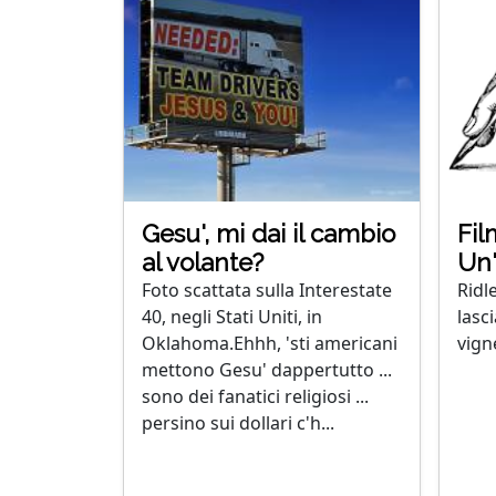
Gesu', mi dai il cambio
Film
al volante?
Un'
Foto scattata sulla Interestate
Ridl
40, negli Stati Uniti, in
lasc
Oklahoma.Ehhh, 'sti americani
vign
mettono Gesu' dappertutto ...
sono dei fanatici religiosi ...
persino sui dollari c'h...