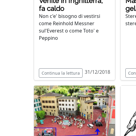
Venite in Inghilterra,
Mas
fa caldo
gel
Non c'e' bisogno di vestirsi
Stere
come Reinhold Messner
ster
sul'Everest o come Toto' e
Peppino
31/12/2018
Continua la lettura
Con