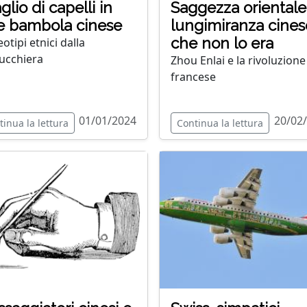
aglio di capelli in
Saggezza orientale 
le bambola cinese
lungimiranza cines
che non lo era
otipi etnici dalla
ucchiera
Zhou Enlai e la rivoluzione
francese
01/01/2024
20/02
tinua la lettura
Continua la lettura