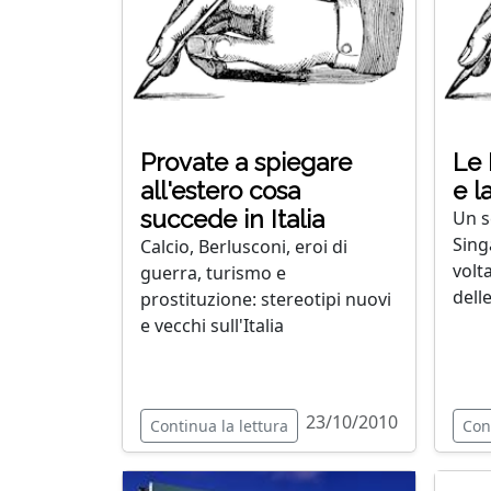
Provate a spiegare
Le 
all'estero cosa
e l
succede in Italia
Un s
Sing
Calcio, Berlusconi, eroi di
volt
guerra, turismo e
delle
prostituzione: stereotipi nuovi
e vecchi sull'Italia
23/10/2010
Continua la lettura
Con