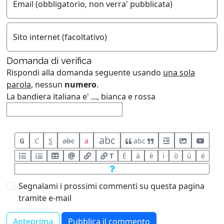
Email (obbligatorio, non verra' pubblicata)
Sito internet (facoltativo)
Domanda di verifica
Rispondi alla domanda seguente usando
una sola
parola
, nessun
numero
.
La bandiera italiana e' ..., bianca e rossa
abc
G
C
S
abc
a
abc
T
È
à
è
ì
ò
ù
é
Segnalami i prossimi commenti su questa pagina
tramite e-mail