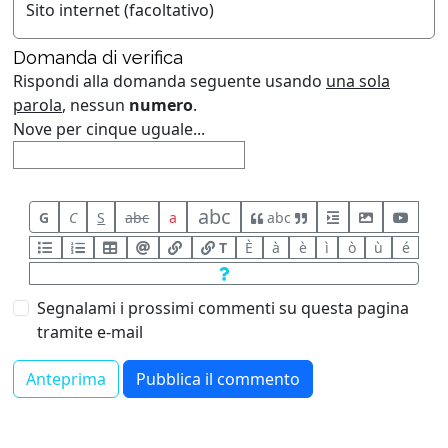
Sito internet (facoltativo)
Domanda di verifica
Rispondi alla domanda seguente usando
una sola
parola
, nessun
numero
.
Nove per cinque uguale...
abc
G
C
S
abc
a
abc
T
È
à
è
ì
ò
ù
é
Segnalami i prossimi commenti su questa pagina
tramite e-mail