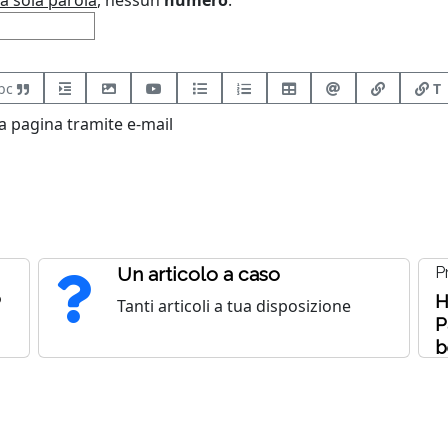
a sola parola
, nessun
numero
.
bc
T
 pagina tramite e-mail
Un articolo a caso
P
o
H
Tanti articoli a tua disposizione
P
b
r