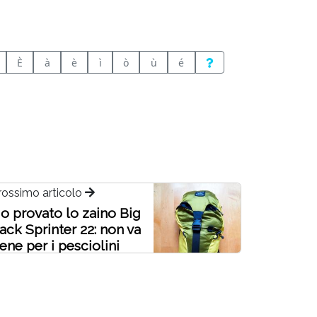
È
à
è
ì
ò
ù
é
rossimo articolo
o provato lo zaino Big
ack Sprinter 22: non va
ene per i pesciolini
ossi