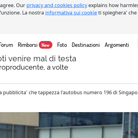
 agree. Our
privacy and cookies policy
explains how harmles
a funzione. La nostra
informativa sui cookie
ti spieghera' che
Forum
Rimborsi
Foto
Destinazioni
Argomenti
New
ti venire mal di testa
troproducente, a volte
esta pubblicita' che tappezza l'autobus numero 196 di Singa