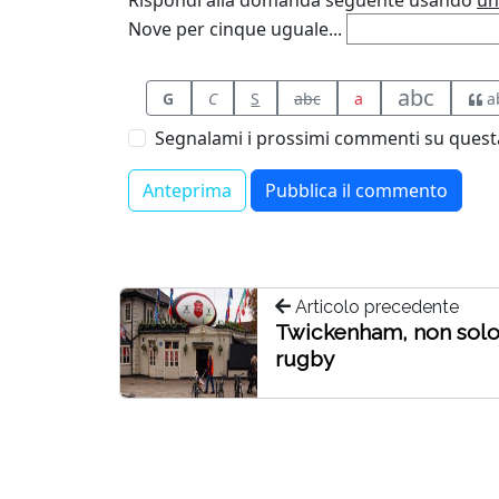
Rispondi alla domanda seguente usando
un
Nove per cinque uguale...
abc
G
C
S
abc
a
a
Segnalami i prossimi commenti su questa
Articolo precedente
Twickenham, non sol
rugby