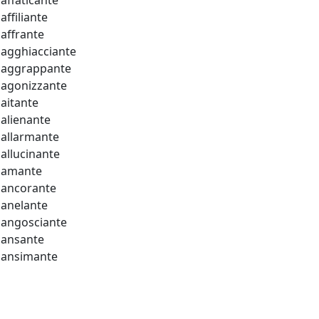
affaticante
affiliante
affrante
agghiacciante
aggrappante
agonizzante
aitante
alienante
allarmante
allucinante
amante
ancorante
anelante
angosciante
ansante
ansimante