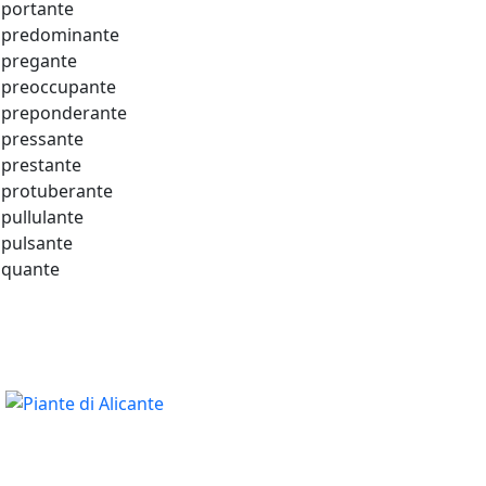
portante
predominante
pregante
preoccupante
preponderante
pressante
prestante
protuberante
pullulante
pulsante
quante