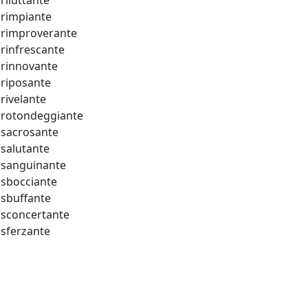
riluttante
rimpiante
rimproverante
rinfrescante
rinnovante
riposante
rivelante
rotondeggiante
sacrosante
salutante
sanguinante
sbocciante
sbuffante
sconcertante
sferzante