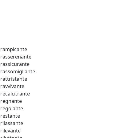
rampicante
rasserenante
rassicurante
rassomigliante
rattristante
ravvivante
recalcitrante
regnante
regolante
restante
rilassante
rilevante