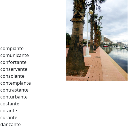
compiante
comunicante
confortante
conservante
consolante
contemplante
contrastante
conturbante
costante
cotante
curante
danzante