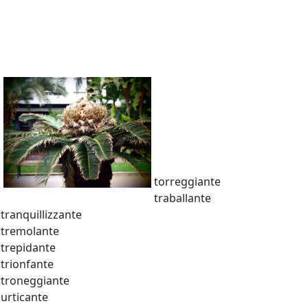
torreggiante
traballante
tranquillizzante
tremolante
trepidante
trionfante
troneggiante
urticante