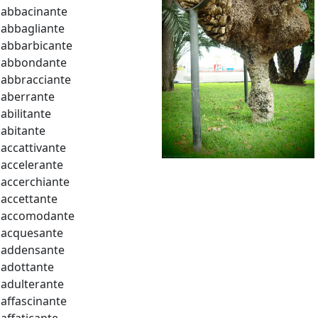
abbacinante
abbagliante
abbarbicante
abbondante
abbracciante
aberrante
abilitante
abitante
accattivante
accelerante
accerchiante
accettante
accomodante
acquesante
addensante
adottante
adulterante
affascinante