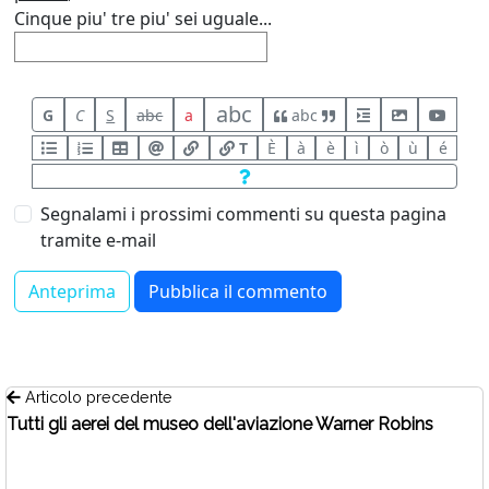
Cinque piu' tre piu' sei uguale...
abc
G
C
S
abc
a
abc
T
È
à
è
ì
ò
ù
é
Segnalami i prossimi commenti su questa pagina
tramite e-mail
Articolo precedente
Tutti gli aerei del museo dell'aviazione Warner Robins