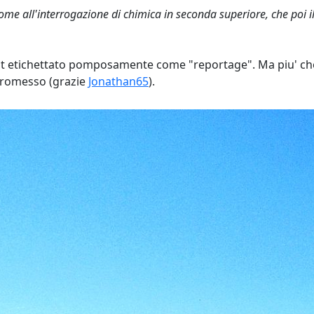
me all'interrogazione di chimica in seconda superiore, che poi il
ost etichettato pomposamente come "reportage". Ma piu' che
promesso (grazie
Jonathan65
).