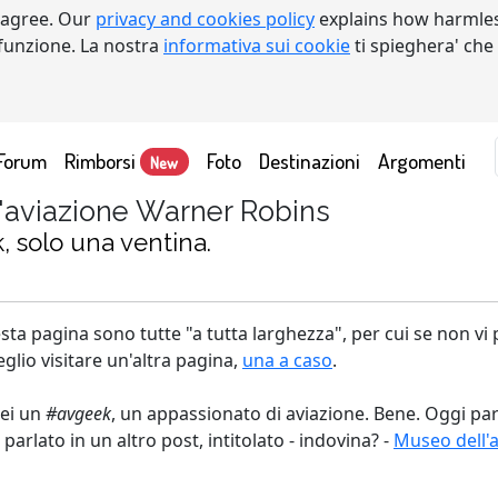
 agree. Our
privacy and cookies policy
explains how harmles
a funzione. La nostra
informativa sui cookie
ti spieghera' che
Forum
Rimborsi
Foto
Destinazioni
Argomenti
New
l'aviazione Warner Robins
k, solo una ventina.
sta pagina sono tutte "a tutta larghezza", per cui se non vi 
glio visitare un'altra pagina,
una a caso
.
sei un
#avgeek
, un appassionato di aviazione. Bene. Oggi p
arlato in un altro post, intitolato - indovina? -
Museo dell'