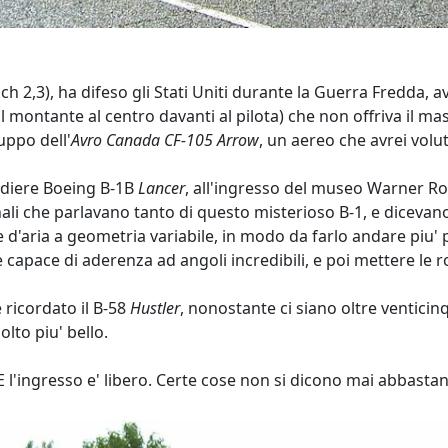
ch 2,3), ha difeso gli Stati Uniti durante la Guerra Fredda,
l montante al centro davanti al pilota) che non offriva il mas
uppo dell'
Avro Canada CF-105 Arrow
, un aereo che avrei volu
rdiere Boeing B-1B
Lancer
, all'ingresso del museo Warner Rob
ali che parlavano tanto di questo misterioso B-1, e dicevano ch
 d'aria a geometria variabile, in modo da farlo andare piu'
apace di aderenza ad angoli incredibili, e poi mettere le ro
 ricordato il B-58
Hustler
, nonostante ci siano oltre venticinq
lto piu' bello.
. E l'ingresso e' libero. Certe cose non si dicono mai abbasta