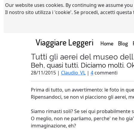
Our website uses cookies. By continuing we assume you
Il nostro sito utilizza i 'cookie'. Se procedi, accetti quest
Viaggiare Leggeri
(current)
Home
Blog
Tutti gli aerei del museo del
Beh, quasi tutti. Diciamo molti. O
28/11/2015 |
Claudio_VL
|
4
commenti
Prima di tutto, un avvertimento: le foto in que
Ripensandoci, se non vi piacciono gli aerei, me
Siamo rimasti soli? Se sei qui probabilmente 
O meglio, non ne parliamo, perche' ne ho gia' p
immaginazione, eh?