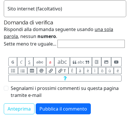
Sito internet (facoltativo)
Domanda di verifica
Rispondi alla domanda seguente usando
una sola
parola
, nessun
numero
.
Sette meno tre uguale...
abc
G
C
S
abc
a
abc
T
È
à
è
ì
ò
ù
é
Segnalami i prossimi commenti su questa pagina
tramite e-mail