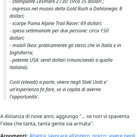
- stampante Lexmark Z730: circa 35 dollari ;
- ingresso nel museo della Gold Rush a Dahlonega: 8
dollari;
- scarpe Puma Alpine Trail Racer: 69 dollari;
- spesa settimanale per due persone: circa 150
dollari;
- mobili Ikea: praticamente gli stessi che in Italia e in
Inghilterra;
- patente USA: venti dollari (rinunciando a quella
italiana).
Costi (elevati) a parte, vivere negli Stati Uniti e'
un'esperienza fa fare, se vi capita di averne
l'opportunita'.
A distanza di nove anni, aggiungo "... se non vi spaventa
l'idea che tanta, tanta gente sia armata".
Argomenti:
Atlanta
,
lavorare all'estero
,
prezzi
,
vivere negli