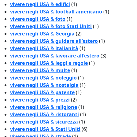
vivere negli USA
&
edifici
(1)
vivere negli USA
&
football americano
(1)
vivere negli USA
&
foto
(1)
vivere negli USA
&
foto Stati Uniti
(1)
vivere negli USA
&
Georgia
(2)
vivere negli USA
&
guidare all'estero
(1)
vivere negli USA
&
italianità
(1)
vivere negli USA
&
lavorare all'estero
(3)
vivere negli USA
&
leggi e regole
(1)
vivere negli USA
&
multe
(1)
vivere negli USA
&
noleggio
(1)
vivere negli USA
&
nostalgia
(1)
vivere negli USA
&
patente
(1)
vivere negli USA
&
prezzi
(2)
vivere negli USA
&
religione
(1)
vivere negli USA
&
ristoranti
(1)
vivere negli USA
&
sicurezza
(1)
vivere negli USA
&
Stati Uniti
(6)
vivere negli USA
&
strade
(1)