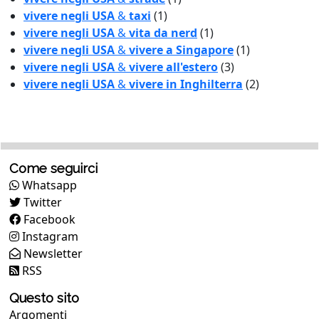
vivere negli USA
&
taxi
(1)
vivere negli USA
&
vita da nerd
(1)
vivere negli USA
&
vivere a Singapore
(1)
vivere negli USA
&
vivere all'estero
(3)
vivere negli USA
&
vivere in Inghilterra
(2)
Come seguirci
Whatsapp
Twitter
Facebook
Instagram
Newsletter
RSS
Questo sito
Argomenti