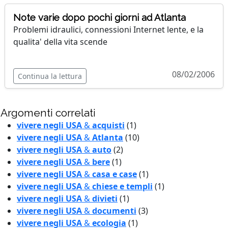
Note varie dopo pochi giorni ad Atlanta
Problemi idraulici, connessioni Internet lente, e la
qualita' della vita scende
08/02/2006
Continua la lettura
Argomenti correlati
vivere negli USA
&
acquisti
(1)
vivere negli USA
&
Atlanta
(10)
vivere negli USA
&
auto
(2)
vivere negli USA
&
bere
(1)
vivere negli USA
&
casa e case
(1)
vivere negli USA
&
chiese e templi
(1)
vivere negli USA
&
divieti
(1)
vivere negli USA
&
documenti
(3)
vivere negli USA
&
ecologia
(1)