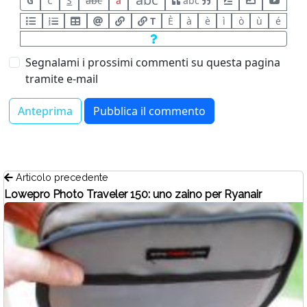
G
C
S
abc
a
abc
T
È
à
è
ì
ò
ù
é
Segnalami i prossimi commenti su questa pagina
tramite e-mail
Articolo precedente
Lowepro Photo Traveler 150: uno zaino per Ryanair