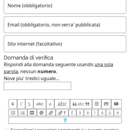
Nome (obbligatorio)
Email (obbligatorio, non verra' pubblicata)
Sito internet (facoltativo)
Domanda di verifica
Rispondi alla domanda seguente usando
una sola
parola
, nessun
numero
.
Nove piu' tredici uguale...
abc
G
C
S
abc
a
abc
T
È
à
è
ì
ò
ù
é