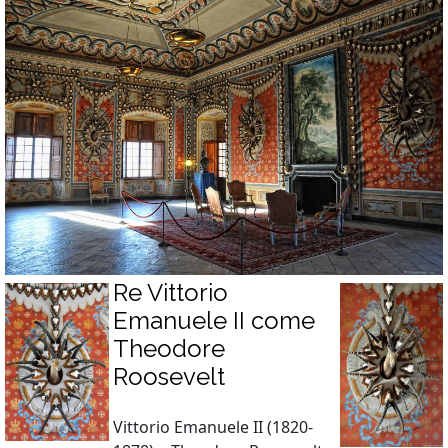
Re Vittorio
Emanuele II come
Theodore
Roosevelt
Vittorio Emanuele II (1820-