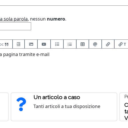
a sola parola
, nessun
numero
.
bc
T
 pagina tramite e-mail
Un articolo a caso
P
C
Tanti articoli a tua disposizione
t
V