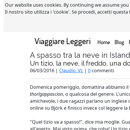
Our website uses cookies. By continuing we assume you
Il nostro sito utilizza i 'cookie'. Se procedi, accetti quest
Viaggiare Leggeri
(current)
Home
Blog
A spasso tra la neve in Islan
Un tizio, la neve, il freddo, una
06/03/2016 |
Claudio_VL
|
0
commenti
Domenica pomeriggio, domattina abbiamo il v
thorlgappascion
, o qualcosa del genere. L'unic
amichevole, i due ragazzi parlano un inglese 
online su Björk e finisco invece col leggere la
"Quel tizio va a spasso!", dice mia moglie. Gu
all'aperto. Mai visto prima, che roba! Un tizi