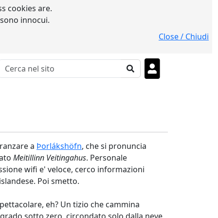
s cookies are.
 sono innocui.
Close / Chiudi
pranzare a
Þorlákshöfn
, che si pronuncia
mato
Meitillinn Veitingahus
. Personale
sione wifi e' veloce, cerco informazioni
 islandese. Poi smetto.
 Spettacolare, eh? Un tizio che cammina
 grado sotto zero. circondato solo dalla neve