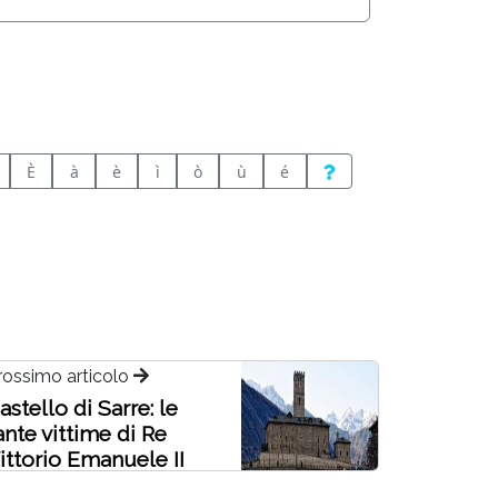
È
à
è
ì
ò
ù
é
rossimo articolo
astello di Sarre: le
ante vittime di Re
ittorio Emanuele II