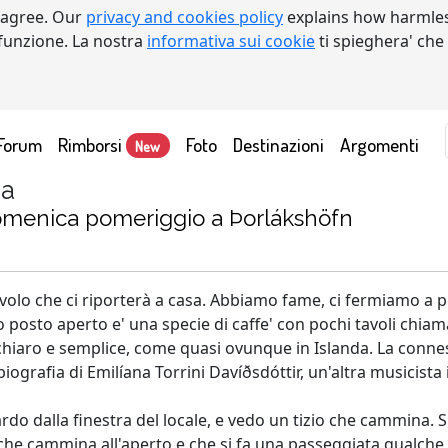
 agree. Our
privacy and cookies policy
explains how harmles
a funzione. La nostra
informativa sui cookie
ti spieghera' che
Forum
Rimborsi
Foto
Destinazioni
Argomenti
New
da
 domenica pomeriggio a Þorlákshöfn
olo che ci riporterà a casa. Abbiamo fame, ci fermiamo a 
o posto aperto e' una specie di caffe' con pochi tavoli chia
chiaro e semplice, come quasi ovunque in Islanda. La connes
 biografia di Emilíana Torrini Davíðsdóttir, un'altra musicista
ardo dalla finestra del locale, e vedo un tizio che cammina.
o che cammina all'aperto e che si fa una passeggiata qualche