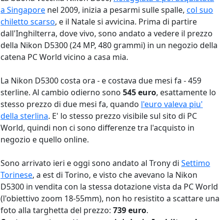
a Singapore
nel 2009, inizia a pesarmi sulle spalle,
col suo
chiletto scarso
, e il Natale si avvicina. Prima di partire
dall'Inghilterra, dove vivo, sono andato a vedere il prezzo
della Nikon D5300 (24 MP, 480 grammi) in un negozio della
catena PC World vicino a casa mia.
La Nikon D5300 costa ora - e costava due mesi fa - 459
sterline. Al cambio odierno sono
545 euro
, esattamente lo
stesso prezzo di due mesi fa, quando
l'euro valeva piu'
della sterlina
. E' lo stesso prezzo visibile sul sito di PC
World, quindi non ci sono differenze tra l'acquisto in
negozio e quello online.
Sono arrivato ieri e oggi sono andato al Trony di
Settimo
Torinese
, a est di Torino, e visto che avevano la Nikon
D5300 in vendita con la stessa dotazione vista da PC World
(l'obiettivo zoom 18-55mm), non ho resistito a scattare una
foto alla targhetta del prezzo:
739 euro
.