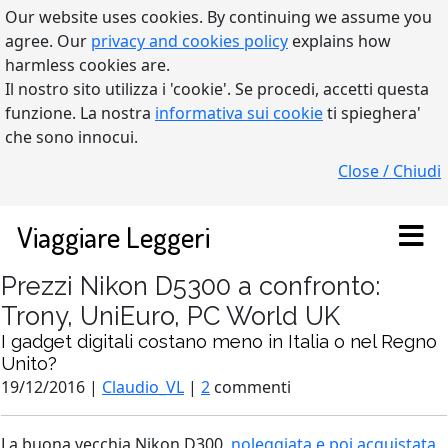
Our website uses cookies. By continuing we assume you
agree. Our
privacy and cookies policy
explains how
harmless cookies are.
Il nostro sito utilizza i 'cookie'. Se procedi, accetti questa
funzione. La nostra
informativa sui cookie
ti spieghera'
che sono innocui.
Close / Chiudi
Viaggiare Leggeri
Prezzi Nikon D5300 a confronto:
Trony, UniEuro, PC World UK
I gadget digitali costano meno in Italia o nel Regno
Unito?
19/12/2016 |
Claudio_VL
|
2
commenti
La buona vecchia Nikon D300,
noleggiata e poi acquistata