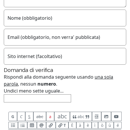
Nome (obbligatorio)
Email (obbligatorio, non verra' pubblicata)
Sito internet (facoltativo)
Domanda di verifica
Rispondi alla domanda seguente usando
una sola
parola
, nessun
numero
.
Undici meno sette uguale...
abc
G
C
S
abc
a
abc
T
È
à
è
ì
ò
ù
é