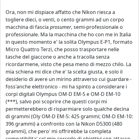
Ora, non mi dispiace affatto che Nikon riesca a
togliere dieci, o venti, o cento grammi ad un corpo
macchina di fascia
prosumer
, semi-professionale o
professionale. Ma la macchina che ho con me in Italia
in questo momento e' la solita Olympus E-P1, formato
Micro Quattro Terzi, che posso trasportare nelle
tasche del giaccone o anche a tracolla senza
ricordarmene, visto che pesa meno di mezzo chilo. La
mia schiena mi dice che e' la scelta giusta, e solo il
desiderio di avere un mirino attraverso cui guardare -
foss'anche elettronico - mi ha spinto a considerare i
corpi digitali Olympus OM-D EM-5 e OM-D EM-10
(***), salvo poi scoprire che questi corpi mi
permetterebbero di risparmiare solo qualche decina
di grammi (Oly OM-D EM-5: 425 grammi; OM-D EM-10:
396 grammi) a confronto con la Nikon D5300 (480
grammi), che pero' mi offrirebbe la completa
compatibilita' col mio corredo di obiettivi con attacco