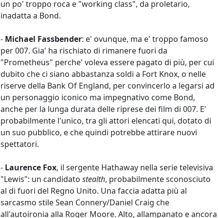
un po' troppo roca e "working class", da proletario,
inadatta a Bond.
-
Michael Fassbender
: e' ovunque, ma e' troppo famoso
per 007. Gia' ha rischiato di rimanere fuori da
"Prometheus" perche' voleva essere pagato di più, per cui
dubito che ci siano abbastanza soldi a Fort Knox, o nelle
riserve della Bank Of England, per convincerlo a legarsi ad
un personaggio iconico ma impegnativo come Bond,
anche per la lunga durata delle riprese dei film di 007. E'
probabilmente l'unico, tra gli attori elencati qui, dotato di
un suo pubblico, e che quindi potrebbe attirare nuovi
spettatori.
-
Laurence Fox
, il sergente Hathaway nella serie televisiva
"Lewis": un candidato
stealth
, probabilmente sconosciuto
al di fuori del Regno Unito. Una faccia adatta più al
sarcasmo stile Sean Connery/Daniel Craig che
all'autoironia alla Roger Moore. Alto, allampanato e ancora