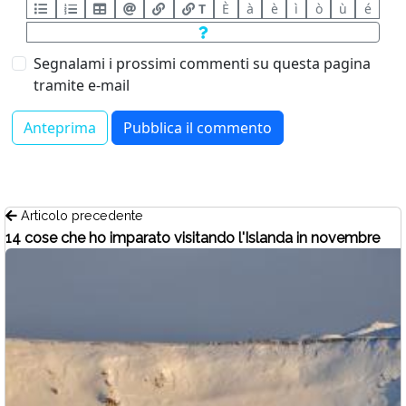
T
È
à
è
ì
ò
ù
é
Segnalami i prossimi commenti su questa pagina
tramite e-mail
Articolo precedente
14 cose che ho imparato visitando l'Islanda in novembre