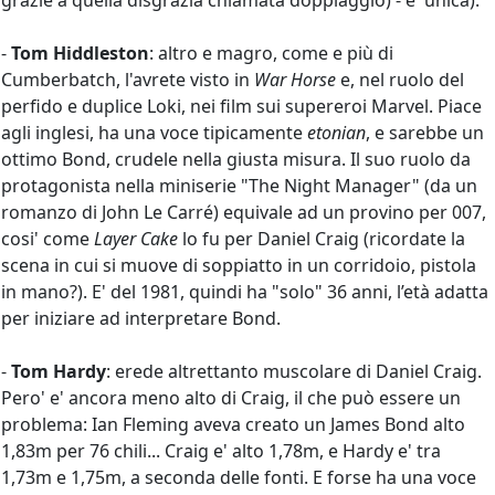
grazie a quella disgrazia chiamata doppiaggio) - e' unica).
-
Tom Hiddleston
: altro e magro, come e più di
Cumberbatch, l'avrete visto in
War Horse
e, nel ruolo del
perfido e duplice Loki, nei film sui supereroi Marvel. Piace
agli inglesi, ha una voce tipicamente
etonian
, e sarebbe un
ottimo Bond, crudele nella giusta misura. Il suo ruolo da
protagonista nella miniserie "The Night Manager" (da un
romanzo di John Le Carré) equivale ad un provino per 007,
cosi' come
Layer Cake
lo fu per Daniel Craig (ricordate la
scena in cui si muove di soppiatto in un corridoio, pistola
in mano?). E' del 1981, quindi ha "solo" 36 anni, l’età adatta
per iniziare ad interpretare Bond.
-
Tom Hardy
: erede altrettanto muscolare di Daniel Craig.
Pero' e' ancora meno alto di Craig, il che può essere un
problema: Ian Fleming aveva creato un James Bond alto
1,83m per 76 chili... Craig e' alto 1,78m, e Hardy e' tra
1,73m e 1,75m, a seconda delle fonti. E forse ha una voce