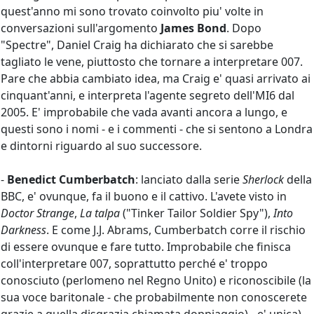
quest'anno mi sono trovato coinvolto piu' volte in
conversazioni sull'argomento
James Bond
. Dopo
"Spectre", Daniel Craig ha dichiarato che si sarebbe
tagliato le vene, piuttosto che tornare a interpretare 007.
Pare che abbia cambiato idea, ma Craig e' quasi arrivato ai
cinquant'anni, e interpreta l'agente segreto dell'MI6 dal
2005. E' improbabile che vada avanti ancora a lungo, e
questi sono i nomi - e i commenti - che si sentono a Londra
e dintorni riguardo al suo successore.
-
Benedict Cumberbatch
: lanciato dalla serie
Sherlock
della
BBC, e' ovunque, fa il buono e il cattivo. L'avete visto in
Doctor Strange
,
La talpa
("Tinker Tailor Soldier Spy"),
Into
Darkness
. E come J.J. Abrams, Cumberbatch corre il rischio
di essere ovunque e fare tutto. Improbabile che finisca
coll'interpretare 007, soprattutto perché e' troppo
conosciuto (perlomeno nel Regno Unito) e riconoscibile (la
sua voce baritonale - che probabilmente non conoscerete