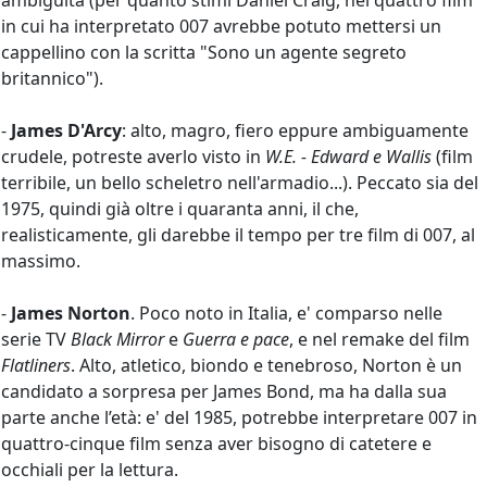
ambiguità (per quanto stimi Daniel Craig, nei quattro film
in cui ha interpretato 007 avrebbe potuto mettersi un
cappellino con la scritta "Sono un agente segreto
britannico").
-
James D'Arcy
: alto, magro, fiero eppure ambiguamente
crudele, potreste averlo visto in
W.E. - Edward e Wallis
(film
terribile, un bello scheletro nell'armadio...). Peccato sia del
1975, quindi già oltre i quaranta anni, il che,
realisticamente, gli darebbe il tempo per tre film di 007, al
massimo.
-
James Norton
. Poco noto in Italia, e' comparso nelle
serie TV
Black Mirror
e
Guerra e pace
, e nel remake del film
Flatliners
. Alto, atletico, biondo e tenebroso, Norton è un
candidato a sorpresa per James Bond, ma ha dalla sua
parte anche l’età: e' del 1985, potrebbe interpretare 007 in
quattro-cinque film senza aver bisogno di catetere e
occhiali per la lettura.