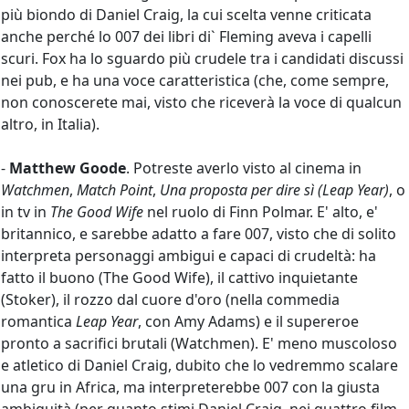
più biondo di Daniel Craig, la cui scelta venne criticata
anche perché lo 007 dei libri di` Fleming aveva i capelli
scuri. Fox ha lo sguardo più crudele tra i candidati discussi
nei pub, e ha una voce caratteristica (che, come sempre,
non conoscerete mai, visto che riceverà la voce di qualcun
altro, in Italia).
-
Matthew Goode
. Potreste averlo visto al cinema in
Watchmen
,
Match Point
,
Una proposta per dire sì (Leap Year)
, o
in tv in
The Good Wife
nel ruolo di Finn Polmar. E' alto, e'
britannico, e sarebbe adatto a fare 007, visto che di solito
interpreta personaggi ambigui e capaci di crudeltà: ha
fatto il buono (The Good Wife), il cattivo inquietante
(Stoker), il rozzo dal cuore d'oro (nella commedia
romantica
Leap Year
, con Amy Adams) e il supereroe
pronto a sacrifici brutali (Watchmen). E' meno muscoloso
e atletico di Daniel Craig, dubito che lo vedremmo scalare
una gru in Africa, ma interpreterebbe 007 con la giusta