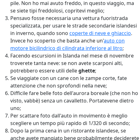
pile. Non ho mai avuto freddo, in questo viaggio, ma
se siete tipi freddolosi, copritevi meglio;
Pensavo fosse necessaria una vettura fuoristrada
specializzata, per usare le strade secondarie islandesi
in inverno, quando sono
coperte di neve e ghiaccio
.
Invece ho scoperto che basta anche un'
auto con
motore bicilindrico di cilindrata inferiore al litro
;
Facendo escursioni in Islanda nel mese di novembre
troverete tanta neve: se non avete scarponi alti,
potrebbero essere utili delle
ghette
;
Se viaggiate con un cane con le zampe corte, fate
attenzione che non sprofondi nella neve;
Difficile fare belle foto dell'aurora boreale (che non ho
visto, vabbè) senza un cavalletto. Portatevene dietro
uno;
Per scattare foto dall'auto in movimento è meglio
scegliere un tempo più rapido di 1/320 di secondo;
Dopo la prima cena in un ristorante islandese, se
anche avete mangiato bene probabilmente deciderete