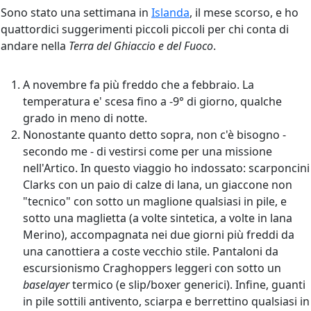
Sono stato una settimana in
Islanda
, il mese scorso, e ho
quattordici suggerimenti piccoli piccoli per chi conta di
andare nella
Terra del Ghiaccio e del Fuoco
.
A novembre fa più freddo che a febbraio. La
temperatura e' scesa fino a -9° di giorno, qualche
grado in meno di notte.
Nonostante quanto detto sopra, non c'è bisogno -
secondo me - di vestirsi come per una missione
nell'Artico. In questo viaggio ho indossato: scarponcini
Clarks con un paio di calze di lana, un giaccone non
"tecnico" con sotto un maglione qualsiasi in pile, e
sotto una maglietta (a volte sintetica, a volte in lana
Merino), accompagnata nei due giorni più freddi da
una canottiera a coste vecchio stile. Pantaloni da
escursionismo Craghoppers leggeri con sotto un
baselayer
termico (e slip/boxer generici). Infine, guanti
in pile sottili antivento, sciarpa e berrettino qualsiasi in