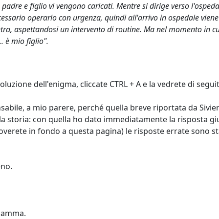
adre e figlio vi vengono caricati. Mentre si dirige verso l'ospedale
cessario operarlo con urgenza, quindi all'arrivo in ospedale vie
tra, aspettandosi un intervento di routine. Ma nel momento in cui
 è mio figlio".
luzione dell'enigma, cliccate CTRL + A e la vedrete di segui
nsabile, a mio parere, perché quella breve riportata da Sivie
la storia: con quella ho dato immediatamente la risposta giu
roverete in fondo a questa pagina) le risposte errate sono s
eno.
 mamma.