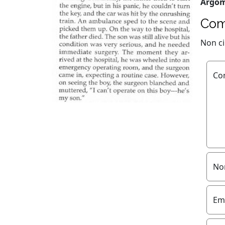
Argom
Com
Non c
Co
No
Ema