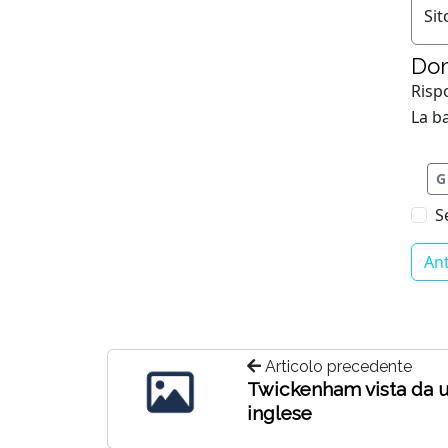
Sit
Dom
Risp
La ba
G
S
Articolo precedente
Twickenham vista da 
inglese