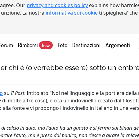
 agree. Our
privacy and cookies policy
explains how harmles
a funzione. La nostra
informativa sui cookie
ti spieghera' che
Forum
Rimborsi
Foto
Destinazioni
Argomenti
New
er chi è (o vorrebbe essere) sotto un ombre
ro
su
Il Post
. Intitolato "Noi nel linguaggio e la portiera della
e di molte altre cose), e cita un indovinello creato dal filos
o alla fonte e vi propongo l'indovinello in italiano in una ve
 calcio in auto, ma l'auto ha un guasto e si ferma sui binari della
artire l'auto, ma è preso dal panico, non riesce a girare la chiave 