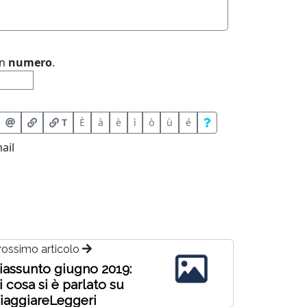
un
numero
.
T
È
à
è
ì
ò
ù
é
ail
rossimo articolo
iassunto giugno 2019:
i cosa si è parlato su
iaggiareLeggeri