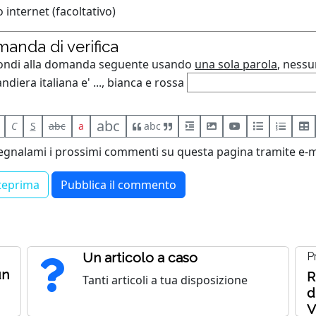
o internet (facoltativo)
anda di verifica
ondi alla domanda seguente usando
una sola parola
, ness
ndiera italiana e' ..., bianca e rossa
abc
C
S
abc
a
abc
egnalami i prossimi commenti su questa pagina tramite e-m
Un articolo a caso
P
un
R
Tanti articoli a tua disposizione
d
V