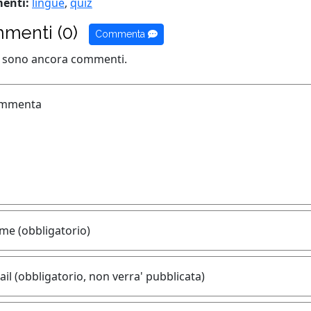
enti:
lingue
,
quiz
menti (0)
Commenta
i sono ancora commenti.
mmenta
me (obbligatorio)
il (obbligatorio, non verra' pubblicata)