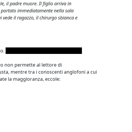
, il padre muore. Il figlio arriva in
ne portato immediatamente nella sala
 vede il ragazzo, il chirurgo sbianca e
to.
Il chirurgo è la madre del ragazzo.
ro non permette al lettore di
sta, mentre tra i conoscenti anglofoni a cui
tate la maggioranza, eccole: