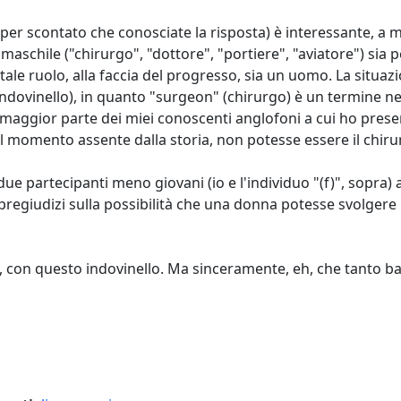
 per scontato che conosciate la risposta) è interessante, a mi
l maschile ("chirurgo", "dottore", "portiere", "aviatore") sia 
tale ruolo, alla faccia del progresso, sia un uomo. La situaz
l'indovinello), in quanto "surgeon" (chirurgo) è un termine n
maggior parte dei miei conoscenti anglofoni a cui ho present
l momento assente dalla storia, non potesse essere il chiru
ue partecipanti meno giovani (io e l'individuo "(f)", sopra) 
regiudizi sulla possibilità che una donna potesse svolgere 
 con questo indovinello. Ma sinceramente, eh, che tanto ba