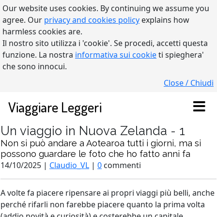
Our website uses cookies. By continuing we assume you
agree. Our
privacy and cookies policy
explains how
harmless cookies are.
Il nostro sito utilizza i 'cookie'. Se procedi, accetti questa
funzione. La nostra
informativa sui cookie
ti spieghera'
che sono innocui.
Close / Chiudi
Viaggiare Leggeri
Un viaggio in Nuova Zelanda - 1
Non si può andare a Aotearoa tutti i giorni, ma si
possono guardare le foto che ho fatto anni fa
14/10/2025 |
Claudio_VL
|
0
commenti
A volte fa piacere ripensare ai propri viaggi più belli, anche
perché rifarli non farebbe piacere quanto la prima volta
(addio novità e curiosità) e costerebbe un capitale.