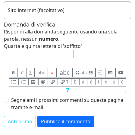
Sito internet (facoltativo)
Domanda di verifica
Rispondi alla domanda seguente usando
una sola
parola
, nessun
numero
.
Quarta e quinta lettera di 'soffitto'
abc
G
C
S
abc
a
abc
T
È
à
è
ì
ò
ù
é
Segnalami i prossimi commenti su questa pagina
tramite e-mail