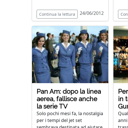
24/06/2012
Continua la lettura
Con
Pan Am: dopo la linea
Per
aerea, fallisce anche
in 
la serie TV
Gun
Solo pochi mesi fa, la nostalgia
Qual
per i tempi del jet set
anni 
sembrava destinata ad aiutare
tras