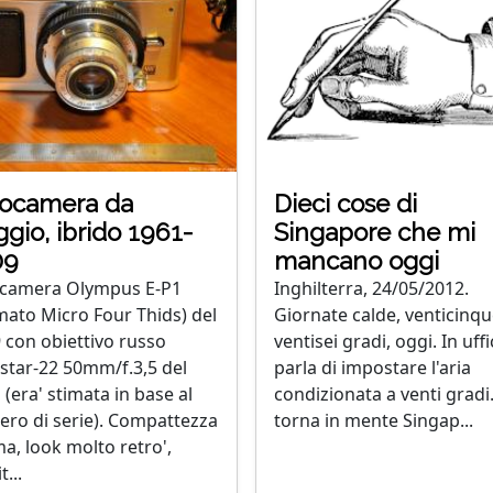
tocamera da
Dieci cose di
ggio, ibrido 1961-
Singapore che mi
09
mancano oggi
camera Olympus E-P1
Inghilterra, 24/05/2012.
mato Micro Four Thids) del
Giornate calde, venticinqu
 con obiettivo russo
ventisei gradi, oggi. In uffi
star-22 50mm/f.3,5 del
parla di impostare l'aria
 (era' stimata in base al
condizionata a venti gradi
ro di serie). Compattezza
torna in mente Singap...
ma, look molto retro',
t...