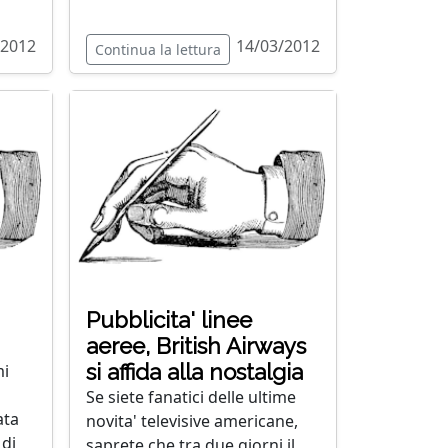
/2012
14/03/2012
Continua la lettura
Pubblicita' linee
aeree, British Airways
si affida alla nostalgia
mi
Se siete fanatici delle ultime
ata
novita' televisive americane,
 di
saprete che tra due giorni il