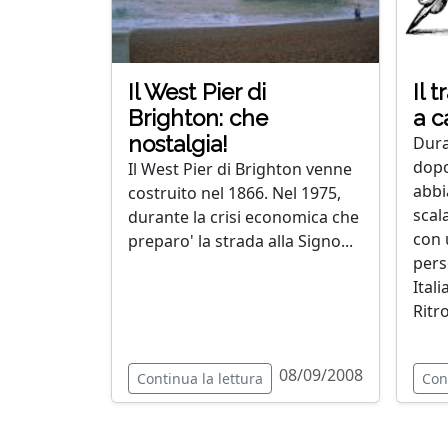
Il West Pier di
Il 
Brighton: che
a c
nostalgia!
Dura,
dopo
Il West Pier di Brighton venne
abbi
costruito nel 1866. Nel 1975,
scal
durante la crisi economica che
con 
preparo' la strada alla Signo...
pers
Itali
Ritro
08/09/2008
Continua la lettura
Con