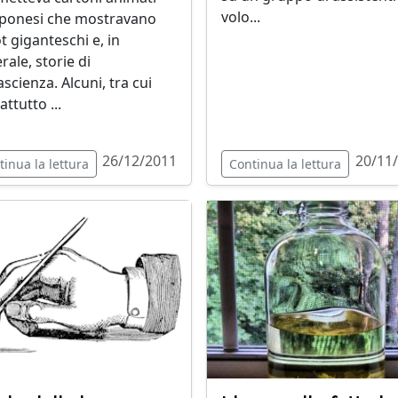
volo...
ponesi che mostravano
t giganteschi e, in
rale, storie di
ascienza. Alcuni, tra cui
ttutto ...
26/12/2011
20/11
tinua la lettura
Continua la lettura