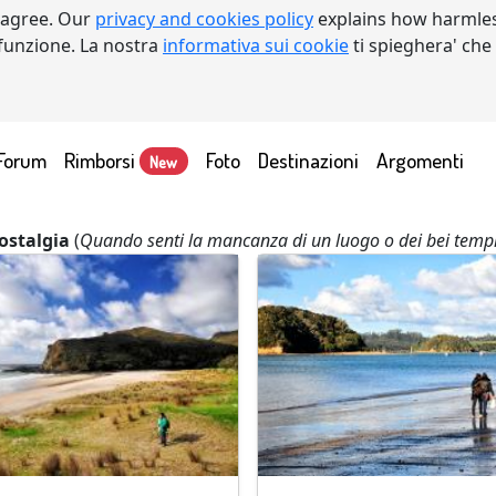
 agree. Our
privacy and cookies policy
explains how harmles
a funzione. La nostra
informativa sui cookie
ti spieghera' che
Forum
Rimborsi
Foto
Destinazioni
Argomenti
New
ostalgia
(
Quando senti la mancanza di un luogo o dei bei temp