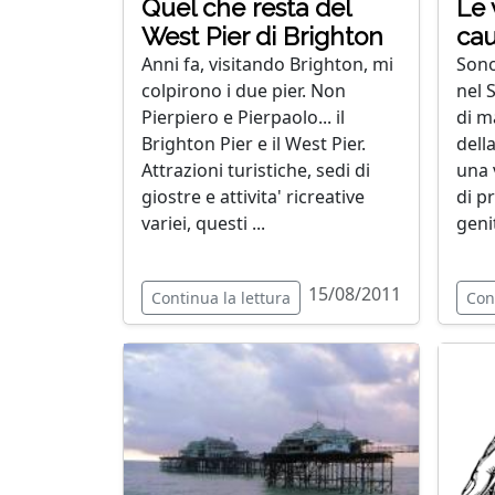
Quel che resta del
Le 
West Pier di Brighton
cau
Anni fa, visitando Brighton, mi
Sono
colpirono i due pier. Non
nel 
Pierpiero e Pierpaolo... il
di m
Brighton Pier e il West Pier.
dell
Attrazioni turistiche, sedi di
una 
giostre e attivita' ricreative
di p
variei, questi ...
geni
15/08/2011
Continua la lettura
Con