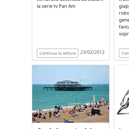
la serie tv Pan Am
giap
robo
gene
fant
sopra
23/02/2012
Continua la lettura
Con