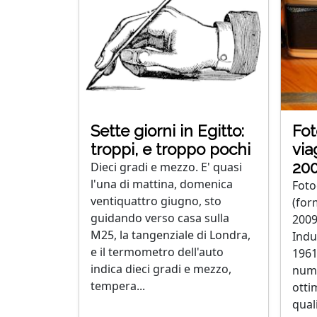
Sette giorni in Egitto:
Fo
troppi, e troppo pochi
via
20
Dieci gradi e mezzo. E' quasi
l'una di mattina, domenica
Foto
ventiquattro giugno, sto
(for
guidando verso casa sulla
2009
M25, la tangenziale di Londra,
Indu
e il termometro dell'auto
1961
indica dieci gradi e mezzo,
nume
tempera...
otti
quali