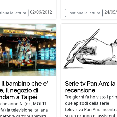
02/06/2012
24/05
tinua la lettura
Continua la lettura
 il bambino che e'
Serie tv Pan Am: la
te, il negozio di
recensione
dam a Taipei
Tre giorni fa ho visto i pri
due episodi della serie
che anno fa (ok, MOLTI
televisiva Pan Am. Incentr
fa) la televisione italiana
su un gruppo di assistenti
metteva cartoni animati