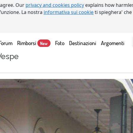
 agree. Our
privacy and cookies policy
explains how harmles
a funzione. La nostra
informativa sui cookie
ti spieghera' che
Forum
Rimborsi
Foto
Destinazioni
Argomenti
New
 Vespe