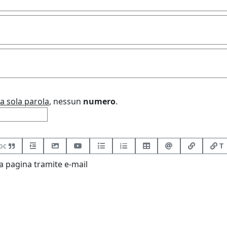
a sola parola
, nessun
numero
.
bc
T
 pagina tramite e-mail