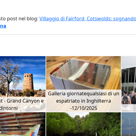
sto post nel blog:
Villaggio di Fairford, Cotswolds: sognando
gna
Galleria giornatequalsiasi di un
st - Grand Canyon e
espatriato in Inghilterra
dintorni
-12/10/2025