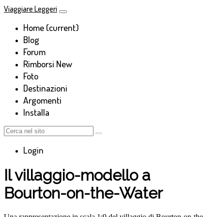
Viaggiare Leggeri
Home
(current)
Blog
Forum
Rimborsi
New
Foto
Destinazioni
Argomenti
Installa
Login
Il villaggio-modello a
Bourton-on-the-Water
Una rappresentazione in scala 1:9 del villaggio di Bourton-on-the-