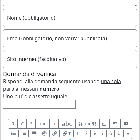
Nome (obbligatorio)
Email (obbligatorio, non verra' pubblicata)
Sito internet (facoltativo)
Domanda di verifica
Rispondi alla domanda seguente usando
una sola
parola
, nessun
numero
.
Uno piu' diciassette uguale...
abc
G
C
S
abc
a
abc
T
È
à
è
ì
ò
ù
é