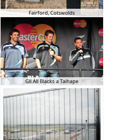
Fairford, Cotswolds
Gli All Blacks a Taihape