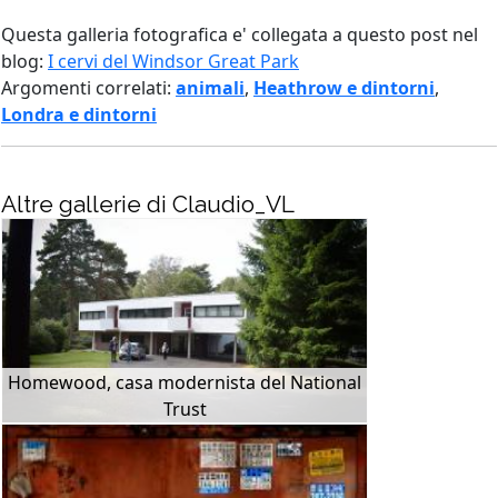
Questa galleria fotografica e' collegata a questo post nel
blog:
I cervi del Windsor Great Park
Argomenti correlati:
animali
,
Heathrow e dintorni
,
Londra e dintorni
Altre gallerie di Claudio_VL
Homewood, casa modernista del National
Trust