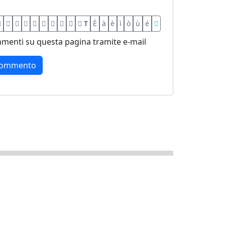
T
È
à
è
ì
ò
ù
é
menti su questa pagina tramite e-mail