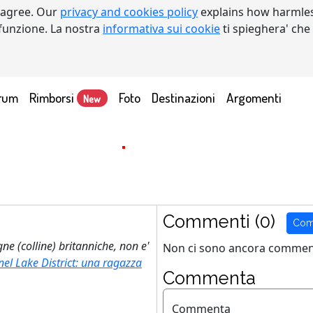
 agree. Our
privacy and cookies policy
explains how harmles
a funzione. La nostra
informativa sui cookie
ti spieghera' che
rum
Rimborsi
Foto
Destinazioni
Argomenti
New
Commenti (0)
Com
ne (colline) britanniche, non e'
Non ci sono ancora comment
el Lake District: una ragazza
Commenta
Commenta