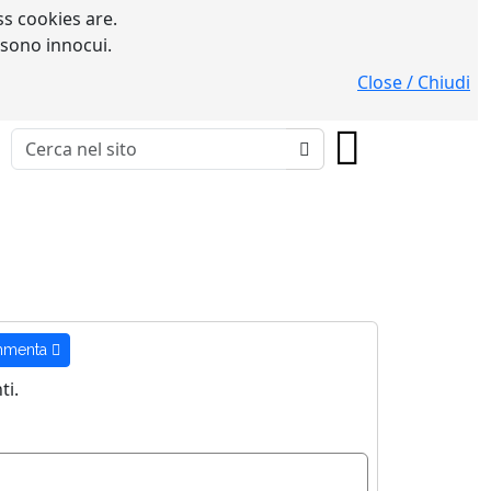
s cookies are.
 sono innocui.
Close / Chiudi
menta
i.