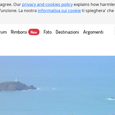
 agree. Our
privacy and cookies policy
explains how harmles
a funzione. La nostra
informativa sui cookie
ti spieghera' che
rum
Rimborsi
Foto
Destinazioni
Argomenti
New