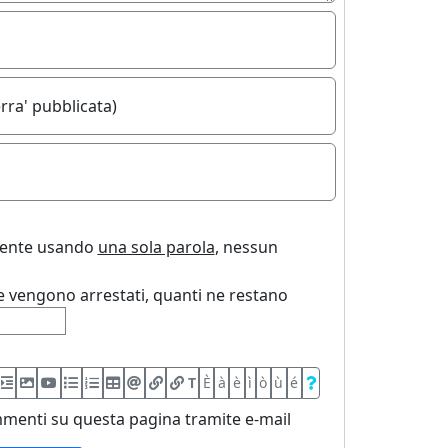
rra' pubblicata)
uente usando
una sola parola
, nessun
 vengono arrestati, quanti ne restano
T
È
à
è
ì
ò
ù
é
menti su questa pagina tramite e-mail