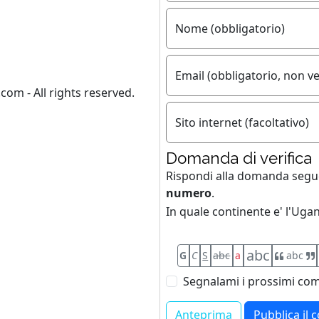
Nome (obbligatorio)
Email (obbligatorio, non ve
com - All rights reserved.
Sito internet (facoltativo)
Domanda di verifica
Rispondi alla domanda seg
numero
.
In quale continente e' l'Uga
abc
G
C
S
abc
a
abc
Segnalami i prossimi com