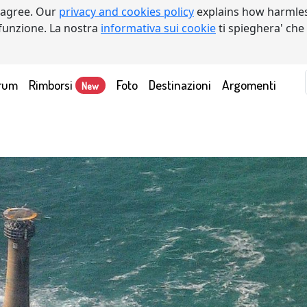
 agree. Our
privacy and cookies policy
explains how harmles
a funzione. La nostra
informativa sui cookie
ti spieghera' che
rum
Rimborsi
Foto
Destinazioni
Argomenti
New