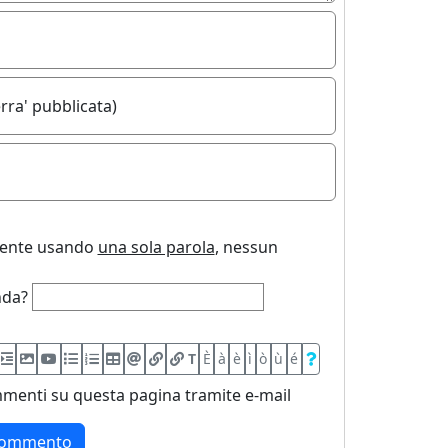
rra' pubblicata)
uente usando
una sola parola
, nessun
nda?
T
È
à
è
ì
ò
ù
é
menti su questa pagina tramite e-mail