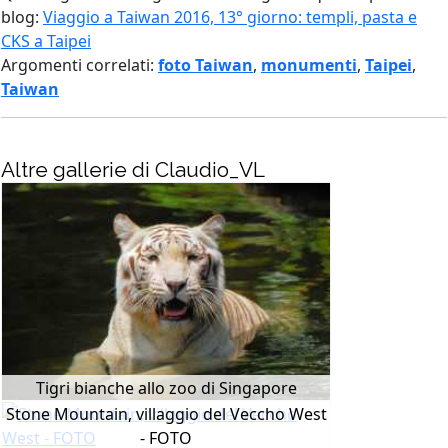
blog:
Viaggio a Taiwan 2016, 13° giorno: templi, pasta e
CKS a Taipei
Argomenti correlati:
foto Taiwan
,
monumenti
,
Taipei
,
Taiwan
Altre gallerie di Claudio_VL
Tigri bianche allo zoo di Singapore
Stone Mountain, villaggio del Veccho West
- FOTO