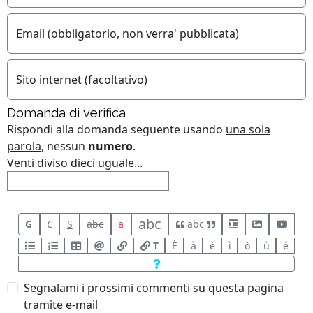
Email (obbligatorio, non verra' pubblicata)
Sito internet (facoltativo)
Domanda di verifica
Rispondi alla domanda seguente usando
una sola
parola
, nessun
numero
.
Venti diviso dieci uguale...
abc
G
C
S
abc
a
abc
T
È
à
è
ì
ò
ù
é
Segnalami i prossimi commenti su questa pagina
tramite e-mail