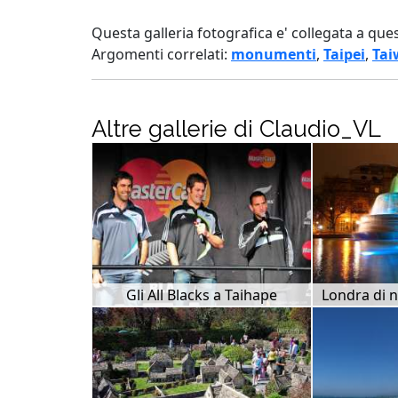
Questa galleria fotografica e' collegata a que
Argomenti correlati:
monumenti
,
Taipei
,
Tai
Altre gallerie di Claudio_VL
Gli All Blacks a Taihape
Londra di n