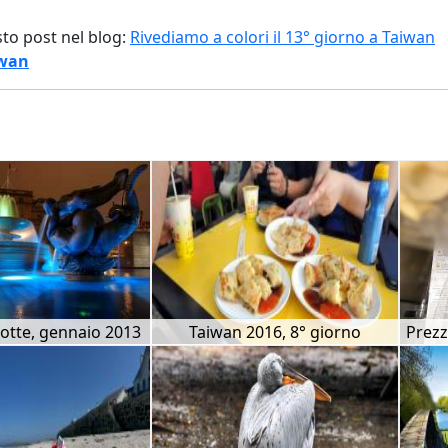
sto post nel blog:
Rivediamo a colori il 13° giorno a Taiwan
wan
otte, gennaio 2013
Taiwan 2016, 8° giorno
Prezz