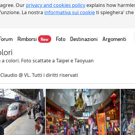
 agree. Our
privacy and cookies policy
explains how harmles
a funzione. La nostra
informativa sui cookie
ti spieghera' che
Forum
Rimborsi
Foto
Destinazioni
Argomenti
New
lori
 a colori. Foto scattate a Taipei e Taoyuan
laudio @ VL. Tutti i diritti riservati