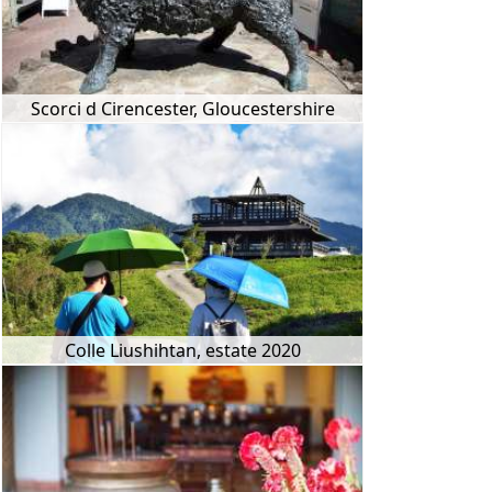
Scorci d Cirencester, Gloucestershire
Colle Liushihtan, estate 2020