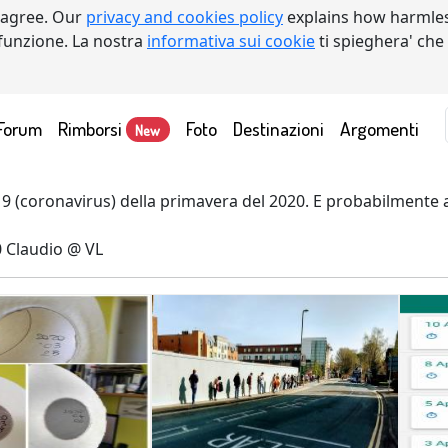
 agree. Our
privacy and cookies policy
explains how harmles
a funzione. La nostra
informativa sui cookie
ti spieghera' che
Forum
Rimborsi
Foto
Destinazioni
Argomenti
New
9 (coronavirus) della primavera del 2020. E probabilmente an
0 Claudio @ VL