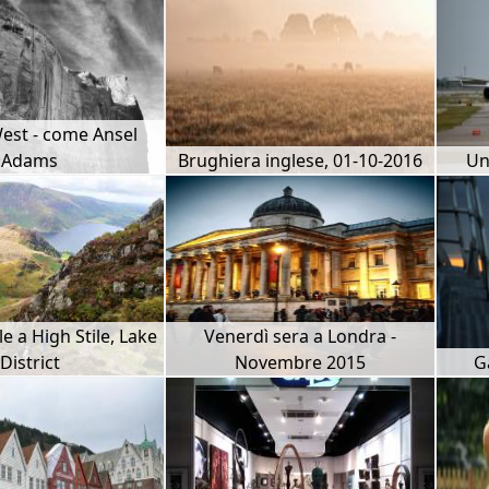
West - come Ansel
Adams
Brughiera inglese, 01-10-2016
Un
e a High Stile, Lake
Venerdì sera a Londra -
District
Novembre 2015
G