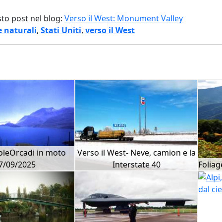
sto post nel blog:
Verso il West: Monument Valley
e naturali
,
Stati Uniti
,
verso il West
soleOrcadi in moto
Verso il West- Neve, camion e la
7/09/2025
Interstate 40
Foliag