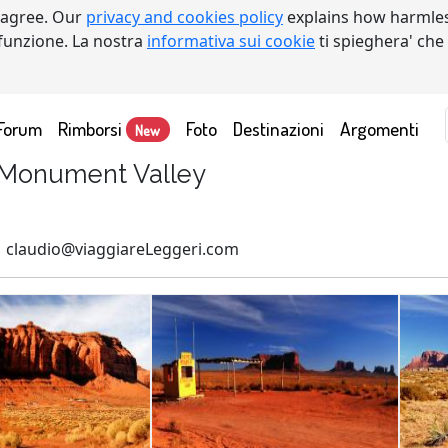
 agree. Our
privacy and cookies policy
explains how harmles
a funzione. La nostra
informativa sui cookie
ti spieghera' che
Forum
Rimborsi
Foto
Destinazioni
Argomenti
New
, Monument Valley
1 claudio@viaggiareLeggeri.com