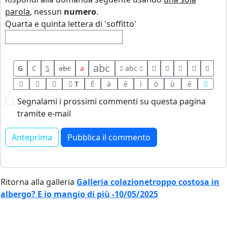
parola
, nessun
numero
.
Quarta e quinta lettera di 'soffitto'
abc
G
C
S
abc
a
abc
T
È
à
è
ì
ò
ù
é
Segnalami i prossimi commenti su questa pagina
tramite e-mail
Ritorna alla galleria
Galleria colazionetroppo costosa in
albergo? E io mangio di più -10/05/2025