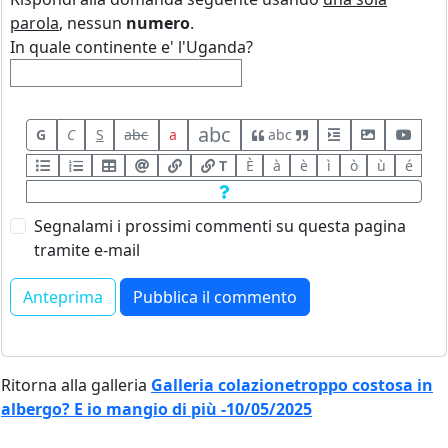
parola
, nessun
numero
.
In quale continente e' l'Uganda?
abc
G
C
S
abc
a
abc
T
È
à
è
ì
ò
ù
é
Segnalami i prossimi commenti su questa pagina
tramite e-mail
Ritorna alla galleria
Galleria colazionetroppo costosa in
albergo? E io mangio di più -10/05/2025