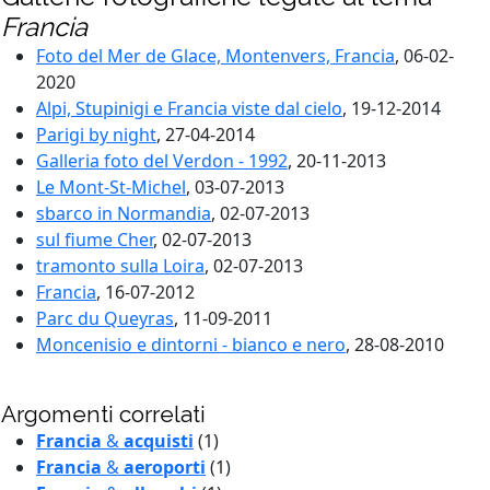
Francia
Foto del Mer de Glace, Montenvers, Francia
, 06-02-
2020
Alpi, Stupinigi e Francia viste dal cielo
, 19-12-2014
Parigi by night
, 27-04-2014
Galleria foto del Verdon - 1992
, 20-11-2013
Le Mont-St-Michel
, 03-07-2013
sbarco in Normandia
, 02-07-2013
sul fiume Cher
, 02-07-2013
tramonto sulla Loira
, 02-07-2013
Francia
, 16-07-2012
Parc du Queyras
, 11-09-2011
Moncenisio e dintorni - bianco e nero
, 28-08-2010
Argomenti correlati
Francia
&
acquisti
(1)
Francia
&
aeroporti
(1)