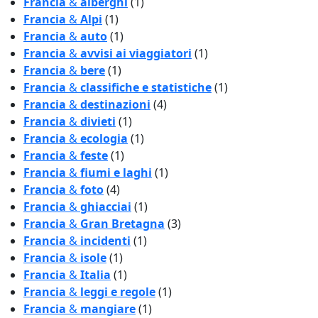
Francia
&
alberghi
(1)
Francia
&
Alpi
(1)
Francia
&
auto
(1)
Francia
&
avvisi ai viaggiatori
(1)
Francia
&
bere
(1)
Francia
&
classifiche e statistiche
(1)
Francia
&
destinazioni
(4)
Francia
&
divieti
(1)
Francia
&
ecologia
(1)
Francia
&
feste
(1)
Francia
&
fiumi e laghi
(1)
Francia
&
foto
(4)
Francia
&
ghiacciai
(1)
Francia
&
Gran Bretagna
(3)
Francia
&
incidenti
(1)
Francia
&
isole
(1)
Francia
&
Italia
(1)
Francia
&
leggi e regole
(1)
Francia
&
mangiare
(1)