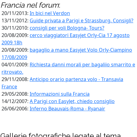
Francia
nel forum
:
20/11/2013:
In bici nel Verdon
13/11/2012:
Guide privata a Parigi e Strassburg. Consigli?
30/11/2010:
consigli per voli Bologna- Tours?
20/08/2009:
cerco viaggiatori Easyjet Orly-Cia 17 agosto
2009 18h
20/08/2009:
bagaglio a mano Easyjet Volo Orly-Ciampino
17/08/2009
04/01/2009:
Richiesta danni morali per bagaliio smarrito e
ritrovato.
29/11/2008:
Anticipo orario partenza volo - Transavia
France
29/05/2008:
Informazioni sulla Francia
14/12/2007:
A Parigi con EasyJet, chiedo consiglio
26/06/2006:
Inferno Beauvais-Roma - Ryanair
Gallerie fotografiche legate al tema