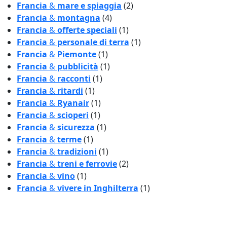
Francia
&
mare e spiaggia
(2)
Francia
&
montagna
(4)
Francia
&
offerte speciali
(1)
Francia
&
personale di terra
(1)
Francia
&
Piemonte
(1)
Francia
&
pubblicità
(1)
Francia
&
racconti
(1)
Francia
&
ritardi
(1)
Francia
&
Ryanair
(1)
Francia
&
scioperi
(1)
Francia
&
sicurezza
(1)
Francia
&
terme
(1)
Francia
&
tradizioni
(1)
Francia
&
treni e ferrovie
(2)
Francia
&
vino
(1)
Francia
&
vivere in Inghilterra
(1)