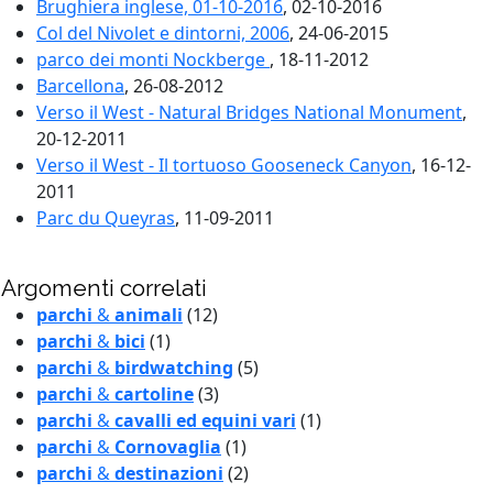
Brughiera inglese, 01-10-2016
, 02-10-2016
Col del Nivolet e dintorni, 2006
, 24-06-2015
parco dei monti Nockberge
, 18-11-2012
Barcellona
, 26-08-2012
Verso il West - Natural Bridges National Monument
,
20-12-2011
Verso il West - Il tortuoso Gooseneck Canyon
, 16-12-
2011
Parc du Queyras
, 11-09-2011
Argomenti correlati
parchi
&
animali
(12)
parchi
&
bici
(1)
parchi
&
birdwatching
(5)
parchi
&
cartoline
(3)
parchi
&
cavalli ed equini vari
(1)
parchi
&
Cornovaglia
(1)
parchi
&
destinazioni
(2)