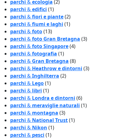
parchi
&
ecologia
(2)
parchi
&
edifici
(1)
parchi
&
fiori e piante
(2)
parchi
&
fiumi e laghi
(1)
parchi
&
foto
(13)
parchi
&
foto Gran Bretagna
(3)
parchi
&
foto Singapore
(4)
parchi
&
fotografia
(1)
parchi
&
Gran Bretagna
(8)
parchi
&
Heathrow e dintorni
(3)
parchi
&
Inghilterra
(2)
parchi
&
Lego
(1)
parchi
&
libri
(1)
parchi
&
Londra e dintorni
(6)
parchi
&
meraviglie naturali
(1)
parchi
&
montagna
(3)
parchi
&
National Trust
(1)
parchi
&
Nikon
(1)
parchi
&
pesci
(1)