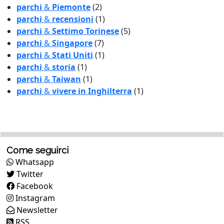
parchi
&
Piemonte
(2)
parchi
&
recensioni
(1)
parchi
&
Settimo Torinese
(5)
parchi
&
Singapore
(7)
parchi
&
Stati Uniti
(1)
parchi
&
storia
(1)
parchi
&
Taiwan
(1)
parchi
&
vivere in Inghilterra
(1)
Come seguirci
Whatsapp
Twitter
Facebook
Instagram
Newsletter
RSS