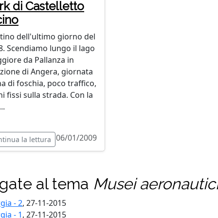
rk di Castelletto
cino
tino dell'ultimo giorno del
8. Scendiamo lungo il lago
giore da Pallanza in
ezione di Angera, giornata
a di foschia, poco traffico,
i fissi sulla strada. Con la
..
06/01/2009
tinua la lettura
legate al tema
Musei aeronautic
ia - 2
, 27-11-2015
ia - 1
, 27-11-2015