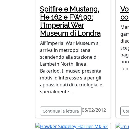
Spitfire e Mustang,
Vo
He 162 e FW190:
co
l'Imperial War
Man
Museum di Londra
gam
diec
All'Imperial War Museum si
sce
arriva in metropolitana
pag
scendendo alla stazione di
bor
Lambeth North, linea
com
Bakerloo. Il museo presenta
motivi d'interesse sia per gli
appassionati di tecnologia, e
specialmente...
06/02/2012
Continua la lettura
Con