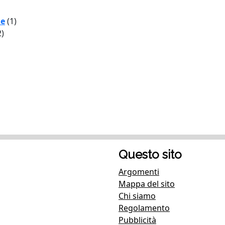
le
(1)
2)
Questo sito
Argomenti
Mappa del sito
Chi siamo
Regolamento
Pubblicità