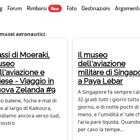
g
Forum
Rimborsi
Foto
Destinazioni
Argomenti
New
musei aeronautici
.
ssi di Moeraki,
Il museo
useo
dell'aviazione
ll'aviazione e
militare di Singap
iese - Viaggio in
a Paya Lebar
ova Zelanda #9
A Singapore fa sempre cal
32 gradi tutti i giorni tutto 
o balene, foche e mal di
giorno, e di notte pochi di
 al largo di Kaikoura,
meno, e l'umidità e' tale c
ndiamo ancora verso sud,
l'aria pare liquida. Quand
 nostro
per caso la tempe...