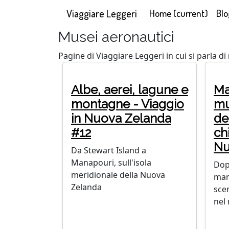
Viaggiare Leggeri
Home
(current)
Blo
Musei aeronautici
Pagine di Viaggiare Leggeri in cui si parla di
Albe, aerei, lagune e
Ma
montagne - Viaggio
m
in Nuova Zelanda
de
#12
ch
Nu
Da Stewart Island a
Manapouri, sull'isola
Dop
meridionale della Nuova
mare
Zelanda
sce
nel