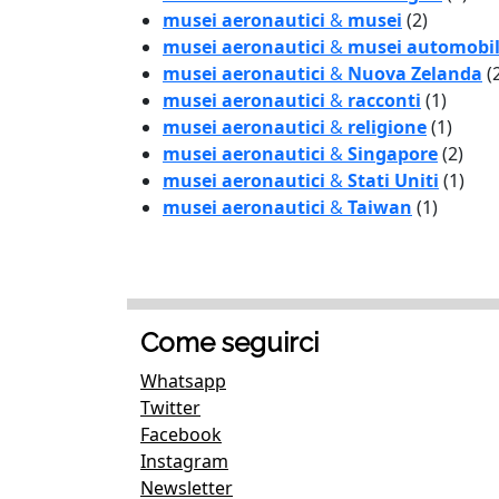
musei aeronautici
&
musei
(2)
musei aeronautici
&
musei automobi
musei aeronautici
&
Nuova Zelanda
(
musei aeronautici
&
racconti
(1)
musei aeronautici
&
religione
(1)
musei aeronautici
&
Singapore
(2)
musei aeronautici
&
Stati Uniti
(1)
musei aeronautici
&
Taiwan
(1)
Come seguirci
Whatsapp
Twitter
Facebook
Instagram
Newsletter