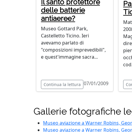
Il santo protettore
Pa
delle batterie
Ti
antiaeree?
Mat
Museo Gottard Park,
200
Castelletto Ticino. Ieri
Mag
avevamo parlato di
dir
"composizioni imprevedibili",
pien
e quest'immagine sacra...
occh
cod.
07/01/2009
Continua la lettura
Con
Gallerie fotografiche 
Museo aviazione a Warner Robins, Georg
Museo aviazione a Warner Robins, Georg