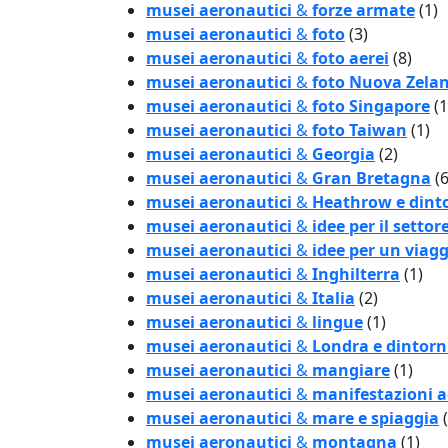
musei aeronautici
&
forze armate
(1)
musei aeronautici
&
foto
(3)
musei aeronautici
&
foto aerei
(8)
musei aeronautici
&
foto Nuova Zela
musei aeronautici
&
foto Singapore
(1
musei aeronautici
&
foto Taiwan
(1)
musei aeronautici
&
Georgia
(2)
musei aeronautici
&
Gran Bretagna
(6
musei aeronautici
&
Heathrow e dint
musei aeronautici
&
idee per il settor
musei aeronautici
&
idee per un viagg
musei aeronautici
&
Inghilterra
(1)
musei aeronautici
&
Italia
(2)
musei aeronautici
&
lingue
(1)
musei aeronautici
&
Londra e dintorn
musei aeronautici
&
mangiare
(1)
musei aeronautici
&
manifestazioni 
musei aeronautici
&
mare e spiaggia
musei aeronautici
&
montagna
(1)