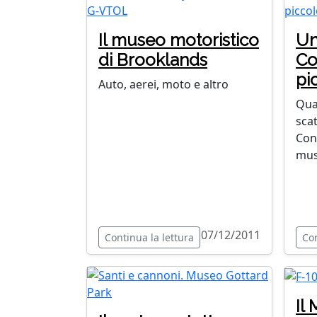
Il museo motoristico
Un
di Brooklands
Co
pi
Auto, aerei, moto e altro
Qua
sca
Conc
mus
07/12/2011
Continua la lettura
Con
Il