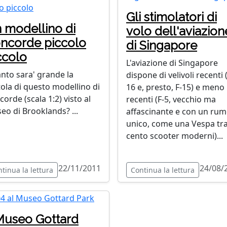
Gli stimolatori di
 modellino di
volo dell'aviazion
ncorde piccolo
di Singapore
ccolo
L'aviazione di Singapore
nto sara' grande la
dispone di velivoli recenti 
tola di questo modellino di
16 e, presto, F-15) e meno
orde (scala 1:2) visto al
recenti (F-5, vecchio ma
eo di Brooklands? ...
affascinante e con un ru
unico, come una Vespa tr
cento scooter moderni)...
22/11/2011
24/08/
tinua la lettura
Continua la lettura
 Museo Gottard