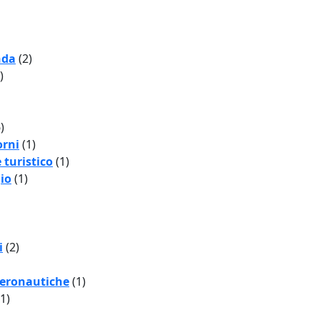
nda
(2)
)
)
orni
(1)
e turistico
(1)
io
(1)
i
(2)
aeronautiche
(1)
(1)