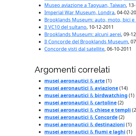
Museo aviazione a Taoyuan, Taiwan
, 13
Imperial War Museum, Londra
, 04-02-2
Brooklands Museum: auto, moto, bici e S
Il VC10 del sultano
, 10-12-2011
Brooklands Museum: alcuni aerei
, 09-1
Il Concorde del Brooklands Museum
, 0
Concorde visti dal satellite
, 06-10-2011
Argomenti correlati
musei aeronautici
&
arte
(1)
musei aeronautici
&
aviazione
(14)
musei aeronautici
&
birdwatching
(1)
musei aeronautici
&
cartoline
(2)
musei aeronautici
&
chiese e templi
(2
musei aeronautici
&
Concorde
(2)
musei aeronautici
&
destinazioni
(1)
musei aeronautici
&
fiumi e laghi
(1)