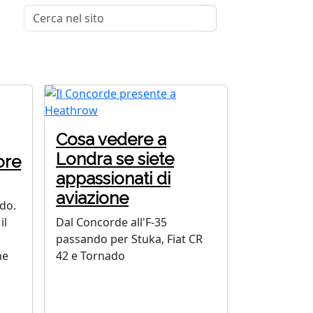
Cosa vedere a
Londra se siete
ore
appassionati di
aviazione
do.
il
Dal Concorde all'F-35
passando per Stuka, Fiat CR
he
42 e Tornado
o