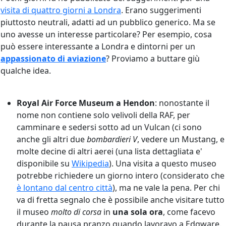
visita di quattro giorni a Londra
. Erano suggerimenti
piuttosto neutrali, adatti ad un pubblico generico. Ma se
uno avesse un interesse particolare? Per esempio, cosa
può essere interessante a Londra e dintorni per un
appassionato di aviazione
? Proviamo a buttare giù
qualche idea.
Royal Air Force Museum a Hendon
: nonostante il
nome non contiene solo velivoli della RAF, per
camminare e sedersi sotto ad un Vulcan (ci sono
anche gli altri due
bombardieri V
, vedere un Mustang, e
molte decine di altri aerei (una lista dettagliata e'
disponibile su
Wikipedia
). Una visita a questo museo
potrebbe richiedere un giorno intero (considerato che
è lontano dal centro città
), ma ne vale la pena. Per chi
va di fretta segnalo che è possibile anche visitare tutto
il museo
molto di corsa
in
una sola ora
, come facevo
durante la pausa pranzo quando lavoravo a Edgware.