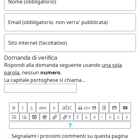
Nome (obbligatorio)
Email (obbligatorio, non verra' pubblicata)
Sito internet (facoltativo)
Domanda di verifica
Rispondi alla domanda seguente usando
una sola
parola
, nessun
numero
.
La capitale portoghese si chiama...
abc
G
C
S
abc
a
abc
T
È
à
è
ì
ò
ù
é
Segnalami i prossimi commenti su questa pagina