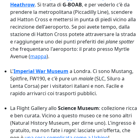
Heathrow
. Si tratta di
G-BOAB
, e per vederlo c'è da
prendere la metropolitana (Piccadilly Line), scendere
ad Hatton Cross e mettersi in punta di piedi vicino alla
recinzione dell'aeroporto. Se poi avete tempo, dalla
stazione di Hatton Cross potete attraversare la strada
e raggiungere uno dei punti preferiti dei
plane spotter
che frequentano l'aeroporto: il prato presso Myrtle
Avenue (
mappa
).
L'
Imperial War Museum
a Londra. Ci sono Mustang,
Spitfire, FW190, e c'è pure un
maiale
(SLC, Siluro a
Lenta Corsa) per i visitatori italiani e non. Facile e
rapido arrivarci coi trasporti pubblici.
La Flight Gallery allo
Science Museum
: collezione ricca
e ben curata. Vicino a questo museo ce ne sono altri
(Natural History Museum, per dirne uno). L'ingresso è
gratuito, ma non fate i
ragni
: lasciate un'offerta, che
non è
una cosa complicata come a Urbino
!