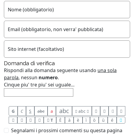
Nome (obbligatorio)
Email (obbligatorio, non verra' pubblicata)
Sito internet (facoltativo)
Domanda di verifica
Rispondi alla domanda seguente usando
una sola
parola
, nessun
numero
.
Cinque piu' tre piu' sei uguale...
abc
G
C
S
abc
a
abc
T
È
à
è
ì
ò
ù
é
Segnalami i prossimi commenti su questa pagina